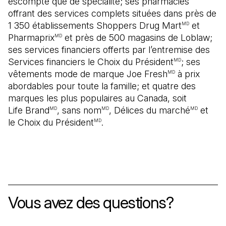
escompte que de spécialité; ses pharmacies
offrant des services complets situées dans près de
1 350 établissements Shoppers Drug Mart
et
MD
Pharmaprix
et près de 500 magasins de Loblaw;
MD
ses services financiers offerts par l’entremise des
Services financiers le Choix du Président
; ses
MD
vêtements mode de marque Joe Fresh
à prix
MD
abordables pour toute la famille; et quatre des
marques les plus populaires au Canada, soit
Life Brand
, sans nom
, Délices du marché
et
MD
MD
MD
le Choix du Président
.
MD
Vous avez des questions?