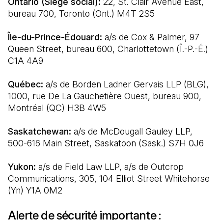
Ontario (Siège social):
 22, St. Clair Avenue East, 
bureau 700, Toronto (Ont.) M4T 2S5
Île-du-Prince-Édouard:
 a/s de Cox & Palmer, 97 
Queen Street, bureau 600, Charlottetown (Î.-P.-É.) 
C1A 4A9
Québec:
 a/s de Borden Ladner Gervais LLP (BLG), 
1000, rue De La Gauchetière Ouest, bureau 900, 
Montréal (QC) H3B 4W5
Saskatchewan:
 a/s de McDougall Gauley LLP, 
500-616 Main Street, Saskatoon (Sask.) S7H 0J6
Yukon:
 a/s de Field Law LLP, a/s de Outcrop 
Communications, 305, 104 Elliot Street Whitehorse 
(Yn) Y1A 0M2
Alerte de sécurité importante :