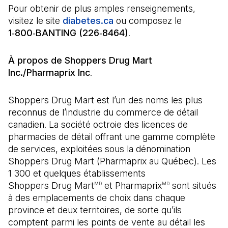
Pour obtenir de plus amples renseignements,
visitez le site
diabetes.ca
(Il s'ouvre dans un nouvel o
ou composez le
1‑800‑BANTING (226‑8464)
.
À propos de Shoppers Drug Mart
Inc./Pharmaprix Inc
.
Shoppers Drug Mart est l’un des noms les plus
reconnus de l’industrie du commerce de détail
canadien. La société octroie des licences de
pharmacies de détail offrant une gamme complète
de services, exploitées sous la dénomination
Shoppers Drug Mart (Pharmaprix au Québec). Les
1 300 et quelques établissements
Shoppers Drug Mart
et Pharmaprix
sont situés
MD
MD
à des emplacements de choix dans chaque
province et deux territoires, de sorte qu’ils
comptent parmi les points de vente au détail les