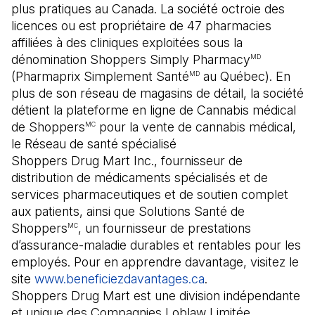
plus pratiques au Canada. La société octroie des
licences ou est propriétaire de 47 pharmacies
affiliées à des cliniques exploitées sous la
dénomination Shoppers Simply Pharmacy
MD
(Pharmaprix Simplement Santé
au Québec). En
MD
plus de son réseau de magasins de détail, la société
détient la plateforme en ligne de Cannabis médical
de Shoppers
pour la vente de cannabis médical,
MC
le Réseau de santé spécialisé
Shoppers Drug Mart Inc., fournisseur de
distribution de médicaments spécialisés et de
services pharmaceutiques et de soutien complet
aux patients, ainsi que Solutions Santé de
Shoppers
, un fournisseur de prestations
MC
d’assurance-maladie durables et rentables pour les
employés. Pour en apprendre davantage, visitez le
site
www.beneficiezdavantages.ca
(Il s'ouvre dans un
.
Shoppers Drug Mart est une division indépendante
et unique des Compagnies Loblaw Limitée.