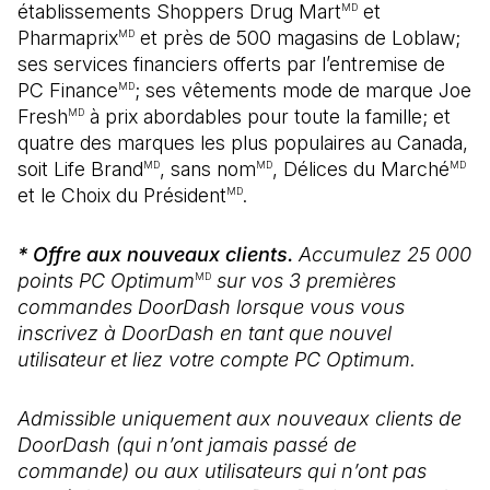
établissements Shoppers Drug Mart
et
MD
Pharmaprix
et près de 500 magasins de Loblaw;
MD
ses services financiers offerts par l’entremise de
PC Finance
; ses vêtements mode de marque Joe
MD
Fresh
à prix abordables pour toute la famille; et
MD
quatre des marques les plus populaires au Canada,
soit Life Brand
, sans nom
, Délices du Marché
MD
MD
MD
et le Choix du Président
.
MD
* Offre aux nouveaux clients.
Accumulez 25 000
points PC Optimum
sur vos 3 premières
MD
commandes DoorDash lorsque vous vous
inscrivez à DoorDash en tant que nouvel
utilisateur et liez votre compte PC Optimum.
Admissible uniquement aux nouveaux clients de
DoorDash (qui n’ont jamais passé de
commande) ou aux utilisateurs qui n’ont pas