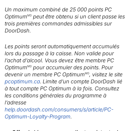
Un maximum combiné de 25 000 points PC
Optimum
peut être obtenu si un client passe les
MD
trois premières commandes admissibles sur
DoorDash.
Les points seront automatiquement accumulés
lors du passage à la caisse. Non valide pour
l’achat d’alcool. Vous devez être membre PC
Optimum
pour accumuler des points. Pour
MD
devenir un membre PC Optimum
, visitez le site
MD
pcoptimum.ca
(Il s'ouvre dans un nouvel onglet)
.
Limite d’un compte DoorDash lié
à tout compte PC Optimum à la fois. Consultez
les conditions générales du programme à
l’adresse
help.doordash.com/consumers/s/article/PC-
Optimum-Loyalty-Program
(Il s'ouvre dans un nouvel
.