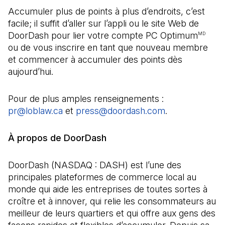
Accumuler plus de points à plus d’endroits, c’est
facile; il suffit d’aller sur l’appli ou le site Web de
DoorDash pour lier votre compte PC Optimum
MD
ou de vous inscrire en tant que nouveau membre
et commencer à accumuler des points dès
aujourd’hui.
Pour de plus amples renseignements :
pr@loblaw.ca
(Il s'ouvre dans un nouvel onglet)
et
press@doordash.com
(Il s'ouvre dan
.
À propos de DoorDash
DoorDash (NASDAQ : DASH) est l’une des
principales plateformes de commerce local au
monde qui aide les entreprises de toutes sortes à
croître et à innover, qui relie les consommateurs au
meilleur de leurs quartiers et qui offre aux gens des