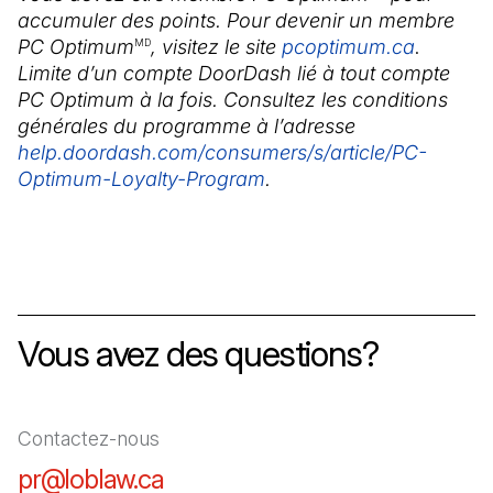
accumuler des points. Pour devenir un membre
PC Optimum
, visitez le site
pcoptimum.ca
(Il s'ou
.
MD
Limite d’un compte DoorDash lié à tout compte
PC Optimum à la fois. Consultez les conditions
générales du programme à l’adresse
help.doordash.com/consumers/s/article/PC-
Optimum-Loyalty-Program
(Il s'ouvre dans un nouvel
.
Vous avez des questions?
Contactez-nous
pr@loblaw.ca
(Il s'ouvre dans un nouvel ongl