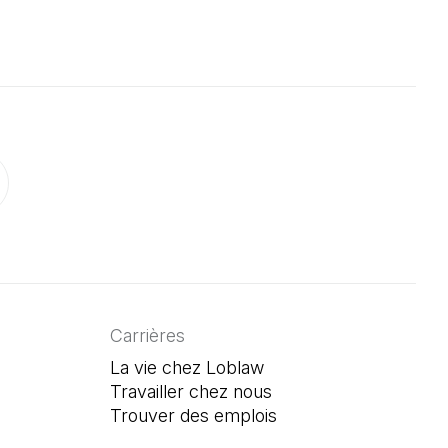
onglet)
un nouvel onglet)
ouvre dans un nouvel onglet)
Carrières
La vie chez Loblaw
Travailler chez nous
Trouver des emplois
(Il s'ouvre dans un n