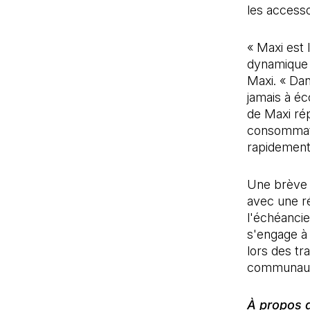
les accesso
« Maxi est
dynamique 
Maxi. « Dan
jamais à é
de Maxi ré
consommate
rapidement 
Une brève f
avec une ré
l'échéanci
s'engage à 
lors des tr
communauté
À propos 