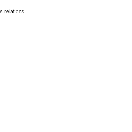
s relations
uvel onglet)
vre dans un nouvel onglet)
'ouvre dans un nouvel onglet)