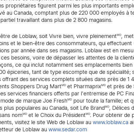
s propriétaires figurent parmi les plus importants emp
ivé au Canada, comptant plus de 220 000 employés à t
partiel travaillant dans plus de 2 800 magasins.
'être de Loblaw, soit Vivre bien, vivre pleinement
, met
MD
oins et le bien-être des consommateurs, qui effectuent u
tions par année dans ses magasins. Loblaw est en mesu
ces besoins, voire de dépasser les attentes de la client
façons, ce qui inclut notamment ses emplacements bien 
00 épiceries, tant de type escompte que de spécialité; 
 offrant des services complets situées dans près de 1 
ents Shoppers Drug Mart
et Pharmaprix
et près de
MD
MD
ses services financiers offerts par l'entremise de PC Fi
 mode de marque Joe Fresh
pour toute la famille; et 
MD
 plus populaires au Canada, soit Life Brand
, Délices 
MD
 sans nom
et le Choix du Président
. Pour obtenir de 
MD
MD
ents, visitez le site Web de Loblaw au
www.loblaw.ca
ai
metteur de Loblaw au
www.sedar.com
(Il s'ouvre dans un