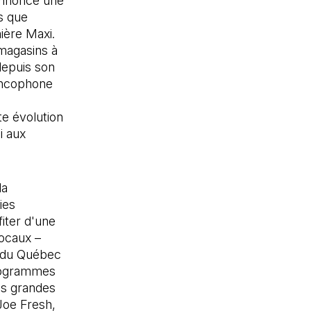
nnonce une
s que
ière Maxi.
magasins à
depuis son
ancophone
te évolution
i aux
la
ies
fiter d'une
locaux –
s du Québec
programmes
res grandes
Joe Fresh,