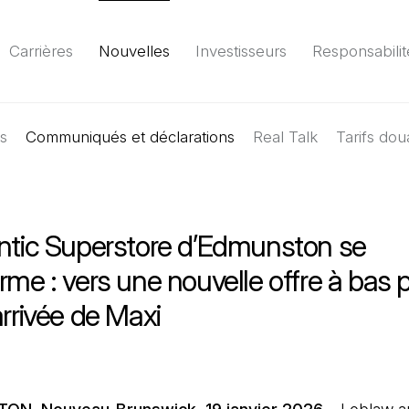
Carrières
Nouvelles
Investisseurs
Responsabilit
es
Communiqués et déclarations
Environnement
Société
Gouvernance
Real Talk
Tarifs dou
Rapport
(Il 
antic Superstore d’Edmunston se
rme : vers une nouvelle offre à bas p
arrivée de Maxi