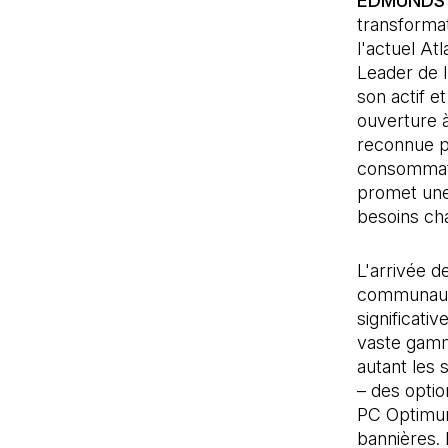
EDMUNDSTO
transforma
l'actuel At
Leader de 
son actif 
ouverture 
reconnue p
consommateu
promet une
besoins ch
L'arrivée 
communauté
significati
vaste gamme
autant les
– des optio
PC Optimum 
bannières.