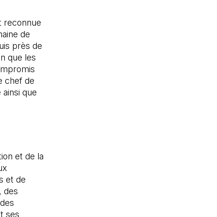
t reconnue
maine de
uis près de
in que les
compromis
e chef de
 ainsi que
ion et de la
ux
s et de
, des
 des
t ses