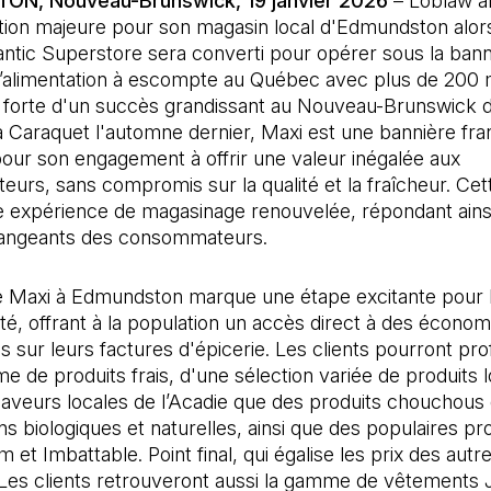
N, Nouveau-Brunswick, 19 janvier 2026
– Loblaw a
tion majeure pour son magasin local d'Edmundston alor
lantic Superstore sera converti pour opérer sous la bann
l’alimentation à escompte au Québec avec plus de 200 
et forte d'un succès grandissant au Nouveau-Brunswick 
à Caraquet l'automne dernier, Maxi est une bannière fr
our son engagement à offrir une valeur inégalée aux
rs, sans compromis sur la qualité et la fraîcheur. Cet
 expérience de magasinage renouvelée, répondant ains
angeants des consommateurs.
de Maxi à Edmundston marque une étape excitante pour 
, offrant à la population un accès direct à des économ
ves sur leurs factures d'épicerie. Les clients pourront pro
 de produits frais, d'une sélection variée de produits 
 saveurs locales de l’Acadie que des produits chouchou
ns biologiques et naturelles, ainsi que des populaires 
et Imbattable. Point final, qui égalise les prix des aut
 Les clients retrouveront aussi la gamme de vêtements 