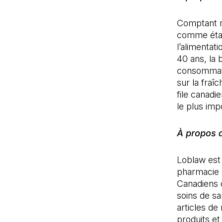
Comptant m
comme étant
l’alimenta
40 ans, la 
consommate
sur la fraî
file canadi
le plus imp
À propos 
Loblaw est 
pharmacie e
Canadiens 
soins de sa
articles de
produits et