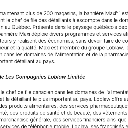
aintenant plus de 200 magasins, la bannière Maxi
es
MD
 le chef de file des détaillants à escompte dans le do
tion au Québec. Présente dans le paysage québécois dep
bannière Maxi déploie divers programmes et services af
urs y réalisent des économies, sans devoir faire de 
cheur et la qualité. Maxi est membre du groupe Loblaw, l
en dans les domaines de l'alimentation et de la pharmacie
ortant détaillant au pays.
de Les Compagnies Loblaw Limitée
le chef de file canadien dans les domaines de l'alimentat
t le détaillant le plus important au pays. Loblaw offre a
des produits alimentaires, des services pharmaceutique
nté, des produits de santé et de beauté, des vêtements
 marchandise générale, des services financiers ainsi que
 services de téléphonie mobile. Loblaw, ses franchisés e