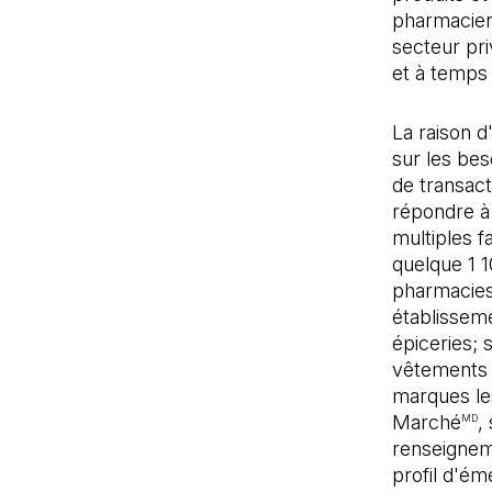
pharmacien
secteur pr
et à temps 
La raison d
sur les bes
de transac
répondre à 
multiples 
quelque 1 1
pharmacies
établissem
épiceries; 
vêtements
marques les
Marché
,
MD
renseignem
profil d'é