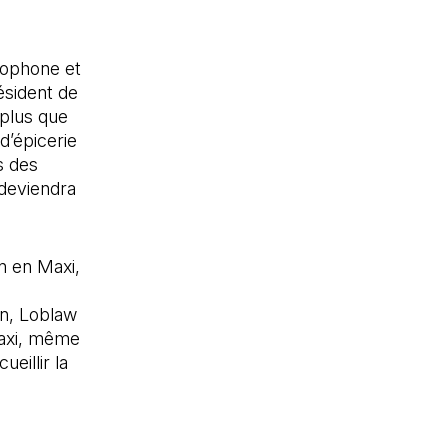
cophone et
ésident de
 plus que
d’épicerie
s des
deviendra
n en Maxi,
in, Loblaw
 Maxi, même
eillir la