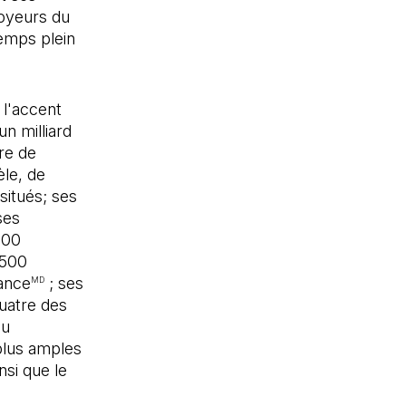
loyeurs du
emps plein
 l'accent
n milliard
re de
èle, de
situés; ses
ses
400
 500
nance
; ses
MD
quatre des
du
plus amples
nsi que le
 nouvel onglet)