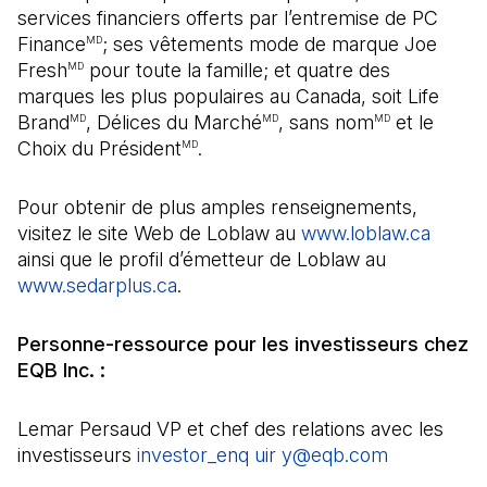
services financiers offerts par l’entremise de PC
Finance
; ses vêtements mode de marque Joe
MD
Fresh
pour toute la famille; et quatre des
MD
marques les plus populaires au Canada, soit Life
Brand
, Délices du Marché
, sans nom
et le
MD
MD
MD
Choix du Président
.
MD
Pour obtenir de plus amples renseignements,
visitez le site Web de Loblaw au
www.loblaw.ca
ainsi que le profil d’émetteur de Loblaw au
www.sedarplus.ca
(Il s'ouvre dans un nouvel onglet)
.
Personne-ressource pour les investisseurs chez
EQB Inc. :
Lemar Persaud VP et chef des relations avec les
investisseurs
investor_enq uir y@eqb.com
(Il s'ouvre