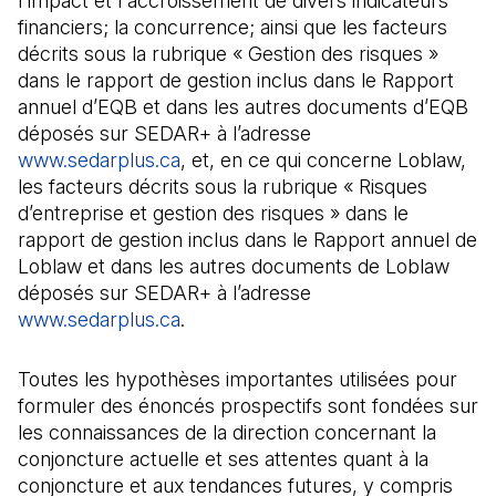
l'impact et l'accroissement de divers indicateurs
financiers; la concurrence; ainsi que les facteurs
décrits sous la rubrique « Gestion des risques »
dans le rapport de gestion inclus dans le Rapport
annuel d’EQB et dans les autres documents d’EQB
déposés sur SEDAR+ à l’adresse
www.sedarplus.ca
(Il s'ouvre dans un nouvel onglet)
, et, en ce qui concerne Loblaw,
les facteurs décrits sous la rubrique « Risques
d’entreprise et gestion des risques » dans le
rapport de gestion inclus dans le Rapport annuel de
Loblaw et dans les autres documents de Loblaw
déposés sur SEDAR+ à l’adresse
www.sedarplus.ca
(Il s'ouvre dans un nouvel onglet)
.
Toutes les hypothèses importantes utilisées pour
formuler des énoncés prospectifs sont fondées sur
les connaissances de la direction concernant la
conjoncture actuelle et ses attentes quant à la
conjoncture et aux tendances futures, y compris