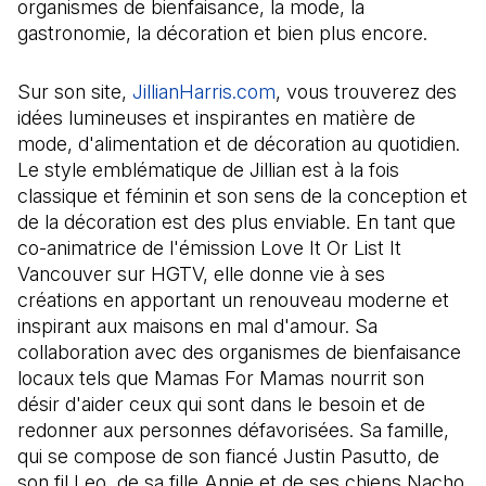
organismes de bienfaisance, la mode, la
gastronomie, la décoration et bien plus encore.
Sur son site,
JillianHarris.com
(Il s'ouvre dans un nouv
, vous trouverez des
idées lumineuses et inspirantes en matière de
mode, d'alimentation et de décoration au quotidien.
Le style emblématique de Jillian est à la fois
classique et féminin et son sens de la conception et
de la décoration est des plus enviable. En tant que
co-animatrice de l'émission Love It Or List It
Vancouver sur HGTV, elle donne vie à ses
créations en apportant un renouveau moderne et
inspirant aux maisons en mal d'amour. Sa
collaboration avec des organismes de bienfaisance
locaux tels que Mamas For Mamas nourrit son
désir d'aider ceux qui sont dans le besoin et de
redonner aux personnes défavorisées. Sa famille,
qui se compose de son fiancé Justin Pasutto, de
son fil Leo, de sa fille Annie et de ses chiens Nacho