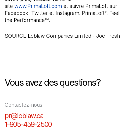
site
www.PrimaLoft.com
(Il s'ouvre dans un nouvel on
et suivre PrimaLoft sur
Facebook, Twitter et Instagram. PrimaLoft
, Feel
®
the Performance
.
TM
SOURCE Loblaw Companies Limited - Joe Fresh
Vous avez des questions?
Contactez-nous
pr@loblaw.ca
(Il s'ouvre dans un nouvel ongl
1-905-459-2500
(Il s'ouvre dans un nouvel o