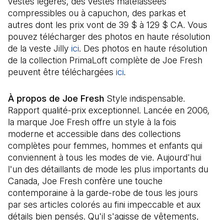
vestes légères, des vestes matelassées
compressibles ou à capuchon, des parkas et
autres dont les prix vont de 39 $ à 129 $ CA. Vous
pouvez télécharger des photos en haute résolution
de la veste Jilly
ici
(Il s'ouvre dans un nouvel onglet)
. Des photos en haute résolution
de la collection PrimaLoft complète de Joe Fresh
peuvent être téléchargées
ici
(Il s'ouvre dans un nouv
.
À propos de Joe Fresh
Style indispensable.
Rapport qualité-prix exceptionnel. Lancée en 2006,
la marque Joe Fresh offre un style à la fois
moderne et accessible dans des collections
complètes pour femmes, hommes et enfants qui
conviennent à tous les modes de vie. Aujourd'hui
l'un des détaillants de mode les plus importants du
Canada, Joe Fresh confère une touche
contemporaine à la garde-robe de tous les jours
par ses articles colorés au fini impeccable et aux
détails bien pensés. Qu'il s'agisse de vêtements,