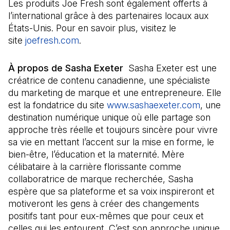
Les produits Joe Fresh sont également offerts à
l’international grâce à des partenaires locaux aux
États-Unis. Pour en savoir plus, visitez le
site
joefresh.com
(Il s'ouvre dans un nouvel onglet)
.
À propos de Sasha Exeter
Sasha Exeter est une
créatrice de contenu canadienne, une spécialiste
du marketing de marque et une entrepreneure. Elle
est la fondatrice du site
www.sashaexeter.com
(Il s'o
, une
destination numérique unique où elle partage son
approche très réelle et toujours sincère pour vivre
sa vie en mettant l’accent sur la mise en forme, le
bien-être, l’éducation et la maternité. Mère
célibataire à la carrière florissante comme
collaboratrice de marque recherchée, Sasha
espère que sa plateforme et sa voix inspireront et
motiveront les gens à créer des changements
positifs tant pour eux-mêmes que pour ceux et
celles qui les entourent. C’est son approche unique