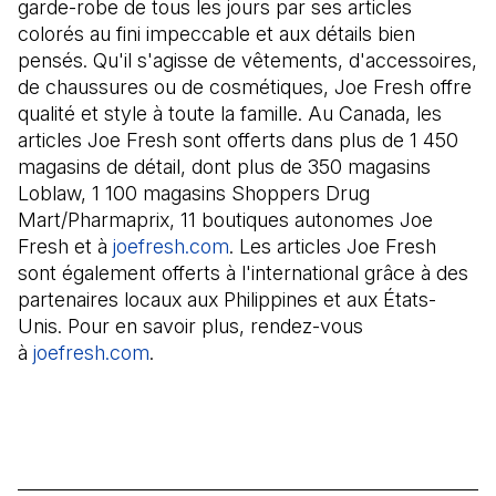
garde-robe de tous les jours par ses articles
colorés au fini impeccable et aux détails bien
pensés. Qu'il s'agisse de vêtements, d'accessoires,
de chaussures ou de cosmétiques, Joe Fresh offre
qualité et style à toute la famille. Au Canada, les
articles Joe Fresh sont offerts dans plus de 1 450
magasins de détail, dont plus de 350 magasins
Loblaw, 1 100 magasins Shoppers Drug
Mart/Pharmaprix, 11 boutiques autonomes Joe
Fresh et à
joefresh.com
(Il s'ouvre dans un nouvel ong
. Les articles Joe Fresh
sont également offerts à l'international grâce à des
partenaires locaux aux Philippines et aux États-
Unis. Pour en savoir plus, rendez-vous
à
joefresh.com
(Il s'ouvre dans un nouvel onglet)
.