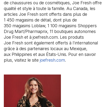
de chaussures ou de cosmétiques, Joe Fresh offre
qualité et style à toute la famille. Au Canada, les
articles Joe Fresh sont offerts dans plus de
1 450 magasins de détail, dont plus de
350 magasins Loblaw, 1 100 magasins Shoppers
Drug Mart/Pharmaprix, 11 boutiques autonomes
Joe Fresh et à joefresh.com. Les produits
Joe Fresh sont également offerts à l'international
grâce à des partenaires locaux au Mexique,
aux Philippines et aux États-Unis. Pour en savoir
plus, visitez le site
joefresh.com
(Il s'ouvre dans un no
.