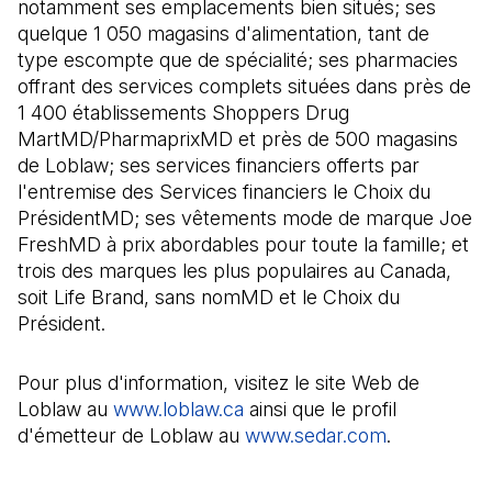
notamment ses emplacements bien situés; ses
quelque 1 050 magasins d'alimentation, tant de
type escompte que de spécialité; ses pharmacies
offrant des services complets situées dans près de
1 400 établissements Shoppers Drug
MartMD/PharmaprixMD et près de 500 magasins
de Loblaw; ses services financiers offerts par
l'entremise des Services financiers le Choix du
PrésidentMD; ses vêtements mode de marque Joe
FreshMD à prix abordables pour toute la famille; et
trois des marques les plus populaires au Canada,
soit Life Brand, sans nomMD et le Choix du
Président.
Pour plus d'information, visitez le site Web de
Loblaw au
www.loblaw.ca
(Il s'ouvre dans un nouvel o
ainsi que le profil
d'émetteur de Loblaw au
www.sedar.com
(Il s'ouvre 
.