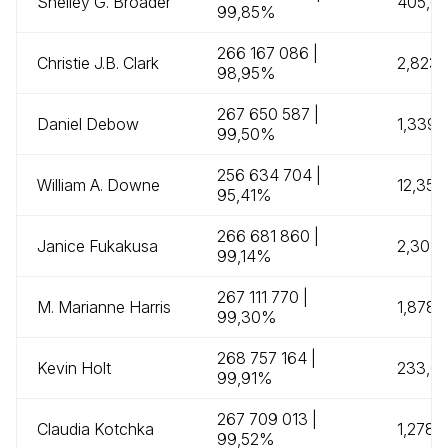
Shelley G. Broader
405,68
99,85%
266 167 086 |
Christie J.B. Clark
2,823,
98,95%
267 650 587 |
Daniel Debow
1,339,
99,50%
256 634 704 |
William A. Downe
12,355
95,41%
266 681 860 |
Janice Fukakusa
2,308,
99,14%
267 111 770 |
M. Marianne Harris
1,878,
99,30%
268 757 164 |
Kevin Holt
233,00
99,91%
267 709 013 |
Claudia Kotchka
1,278,
99,52%