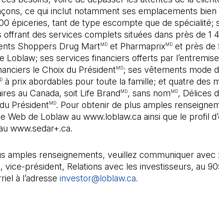
façons, ce qui inclut notamment ses emplacements bien 
00 épiceries, tant de type escompte que de spécialité; 
 offrant des services complets situées dans près de 1 
ents Shoppers Drug Mart
et Pharmaprix
et près de
MD
MD
 Loblaw; ses services financiers offerts par l’entremis
nanciers le Choix du Président
; ses vêtements mode 
MD
à prix abordables pour toute la famille; et quatre des 
D
ires au Canada, soit Life Brand
, sans nom
, Délices
MD
MD
 du Président
. Pour obtenir de plus amples renseigne
MD
site Web de Loblaw au www.loblaw.ca ainsi que le profil 
au www.sedar+.ca.
us amples renseignements, veuillez communiquer avec 
vice-président, Relations avec les investisseurs, au 9
riel à l’adresse
investor@loblaw.ca.
(Il s'ouvre dans un n