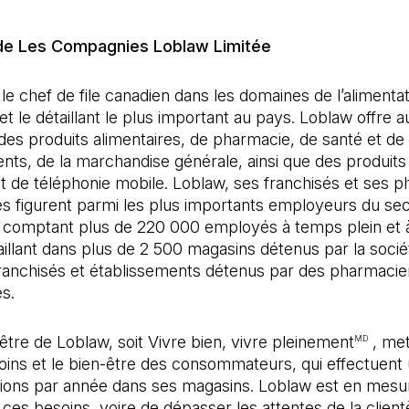
de Les Compagnies Loblaw Limitée
le chef de file canadien dans les domaines de l’alimentat
t le détaillant le plus important au pays. Loblaw offre a
es produits alimentaires, de pharmacie, de santé et de
ts, de la marchandise générale, ainsi que des produits
et de téléphonie mobile. Loblaw, ses franchisés et ses 
es figurent parmi les plus importants employeurs du sec
 comptant plus de 220 000 employés à temps plein et
vaillant dans plus de 2 500 magasins détenus par la socié
ranchisés et établissements détenus par des pharmacie
es.
’être de Loblaw, soit Vivre bien, vivre pleinement
, met
MD
oins et le bien-être des consommateurs, qui effectuent u
tions par année dans ses magasins. Loblaw est en mesu
ces besoins, voire de dépasser les attentes de la client