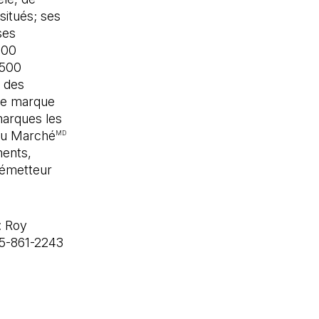
situés; ses
ses
400
 500
e des
de marque
marques les
 du Marché
MD
ments,
d’émetteur
: Roy
05-861-2243
ouvel onglet)