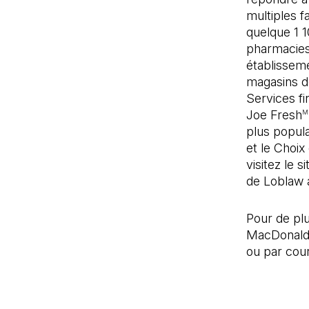
multiples 
quelque 1 1
pharmacies
établissem
magasins de
Services fi
Joe Fresh
M
plus popula
et le Choix
visitez le 
de Loblaw 
Pour de pl
MacDonald, 
ou par cour