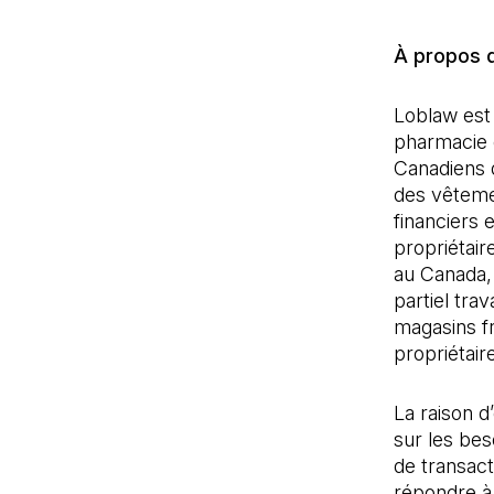
À propos 
Loblaw est 
pharmacie e
Canadiens d
des vêtemen
financiers 
propriétair
au Canada,
partiel tra
magasins f
propriétair
La raison d
sur les bes
de transac
répondre à 