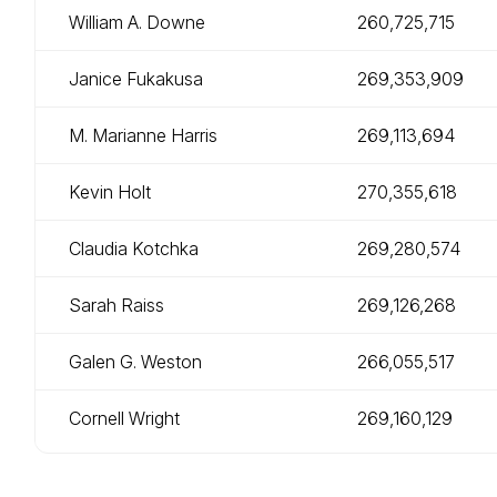
William A. Downe
260,725,715
Janice Fukakusa
269,353,909
M. Marianne Harris
269,113,694
Kevin Holt
270,355,618
Claudia Kotchka
269,280,574
Sarah Raiss
269,126,268
Galen G. Weston
266,055,517
Cornell Wright
269,160,129