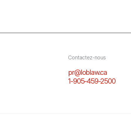
Contactez-nous
pr@loblaw.ca
(Il s'ou
1-905-459-2500
(Il s