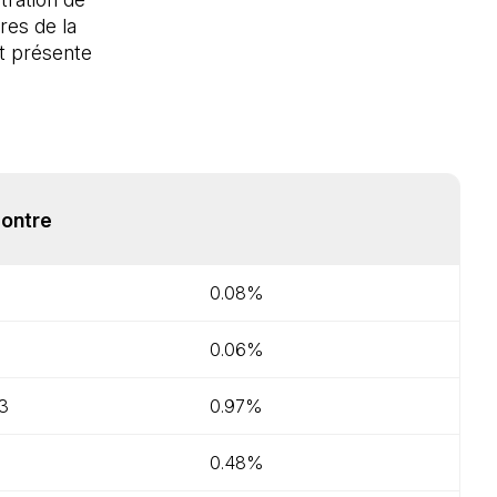
res de la
nt présente
contre
0.08%
0.06%
3
0.97%
1
0.48%