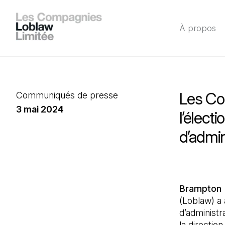
À propos
Les Co
Communiqués de presse
3 mai 2024
l’élect
d’admin
Brampton 
(Loblaw) a 
d’administra
la directio