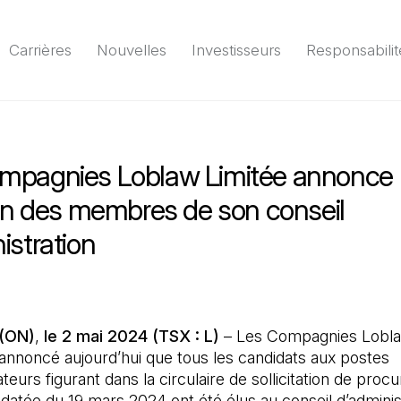
Carrières
Nouvelles
Investisseurs
Responsabilit
Environnement
Société
Gouvernance
Rapport
(Il 
mpagnies Loblaw Limitée annonce
ion des membres de son conseil
istration
(ON)
,
le 2 mai 2024 (TSX : L)
– Les Compagnies Lobla
annoncé aujourd’hui que tous les candidats aux postes
teurs figurant dans la circulaire de sollicitation de proc
n datée du 19 mars 2024 ont été élus au conseil d’adminis