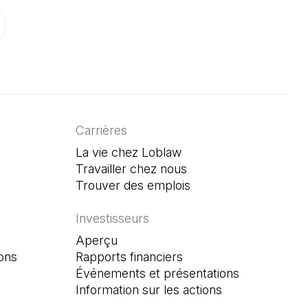
onglet)
un nouvel onglet)
ouvre dans un nouvel onglet)
Carrières
La vie chez Loblaw
Travailler chez nous
Trouver des emplois
(Il s'ouvre dans un n
Investisseurs
Aperçu
ons
Rapports financiers
Événements et présentations
Information sur les actions