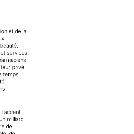
ion et de la
ux
 beauté,
 et services
pharmaciens
teur privé
 à temps
té,
ns
 l’accent
n milliard
re de
èle, de