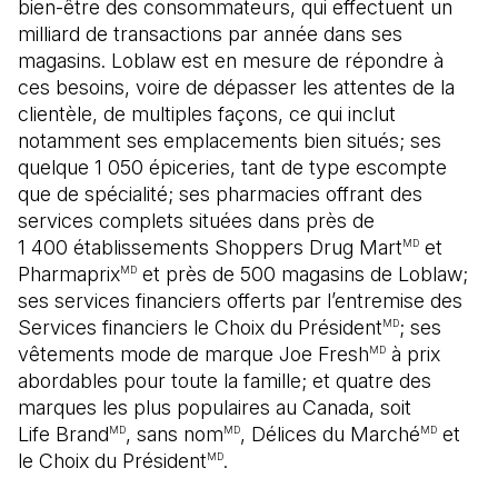
bien-être des consommateurs, qui effectuent un
milliard de transactions par année dans ses
magasins. Loblaw est en mesure de répondre à
ces besoins, voire de dépasser les attentes de la
clientèle, de multiples façons, ce qui inclut
notamment ses emplacements bien situés; ses
quelque 1 050 épiceries, tant de type escompte
que de spécialité; ses pharmacies offrant des
services complets situées dans près de
1 400 établissements Shoppers Drug Mart
et
MD
Pharmaprix
et près de 500 magasins de Loblaw;
MD
ses services financiers offerts par l’entremise des
Services financiers le Choix du Président
; ses
MD
vêtements mode de marque Joe Fresh
à prix
MD
abordables pour toute la famille; et quatre des
marques les plus populaires au Canada, soit
Life Brand
, sans nom
, Délices du Marché
et
MD
MD
MD
le Choix du Président
.
MD