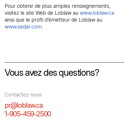
Pour obtenir de plus amples renseignements,
visitez le site Web de Loblaw au
www.loblaw.ca
ainsi que le profil d’émetteur de Loblaw au
www.sedar.com
(Il s'ouvre dans un nouvel onglet)
.
Vous avez des questions?
Contactez-nous
pr@loblaw.ca
(Il s'ouvre dans un nouvel ongl
1-905-459-2500
(Il s'ouvre dans un nouvel o