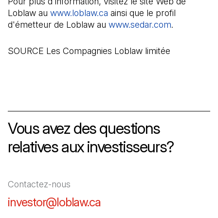
Pour plus d'information, visitez le site Web de
Loblaw au
www.loblaw.ca
(Il s'ouvre dans un nouvel o
ainsi que le profil
d'émetteur de Loblaw au
www.sedar.com
(Il s'ouvre 
.
SOURCE Les Compagnies Loblaw limitée
Vous avez des questions
relatives aux investisseurs?
Contactez-nous
investor@loblaw.ca
(Il s'ouvre dans un nouve