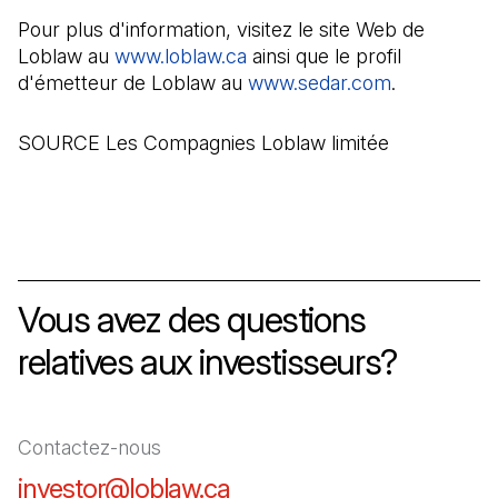
Pour plus d'information, visitez le site Web de
Loblaw au
www.loblaw.ca
(Il s'ouvre dans un nouvel o
ainsi que le profil
d'émetteur de Loblaw au
www.sedar.com
(Il s'ouvre 
.
SOURCE Les Compagnies Loblaw limitée
Vous avez des questions
relatives aux investisseurs?
Contactez-nous
investor@loblaw.ca
(Il s'ouvre dans un nouve