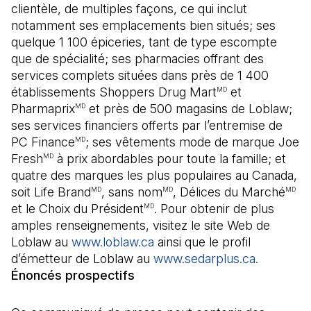
clientèle, de multiples façons, ce qui inclut
notamment ses emplacements bien situés; ses
quelque 1 100 épiceries, tant de type escompte
que de spécialité; ses pharmacies offrant des
services complets situées dans près de 1 400
établissements Shoppers Drug Mart
et
MD
Pharmaprix
et près de 500 magasins de Loblaw;
MD
ses services financiers offerts par l’entremise de
PC Finance
; ses vêtements mode de marque Joe
MD
Fresh
à prix abordables pour toute la famille; et
MD
quatre des marques les plus populaires au Canada,
soit Life Brand
, sans nom
, Délices du Marché
MD
MD
MD
et le Choix du Président
. Pour obtenir de plus
MD
amples renseignements, visitez le site Web de
Loblaw au
www.loblaw.ca
(Il s'ouvre dans un nouvel o
ainsi que le profil
d’émetteur de Loblaw au
www.sedarplus.ca.
(Il s'ouv
Énoncés prospectifs