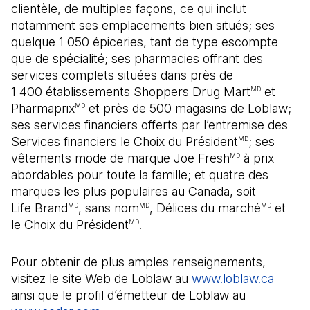
clientèle, de multiples façons, ce qui inclut
notamment ses emplacements bien situés; ses
quelque 1 050 épiceries, tant de type escompte
que de spécialité; ses pharmacies offrant des
services complets situées dans près de
1 400 établissements Shoppers Drug Mart
et
MD
Pharmaprix
et près de 500 magasins de Loblaw;
MD
ses services financiers offerts par l’entremise des
Services financiers le Choix du Président
; ses
MD
vêtements mode de marque Joe Fresh
à prix
MD
abordables pour toute la famille; et quatre des
marques les plus populaires au Canada, soit
Life Brand
, sans nom
, Délices du marché
et
MD
MD
MD
le Choix du Président
.
MD
Pour obtenir de plus amples renseignements,
visitez le site Web de Loblaw au
www.loblaw.ca
ainsi que le profil d’émetteur de Loblaw au