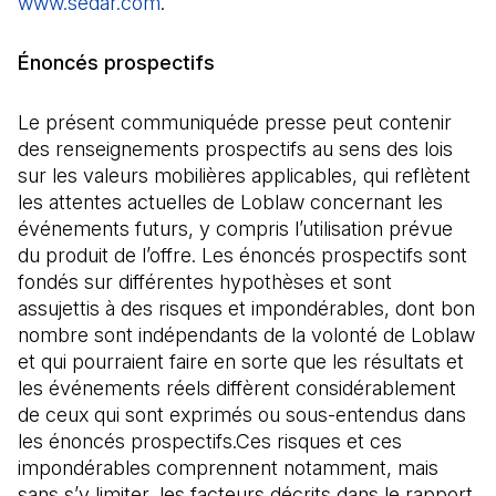
www.sedar.com
(Il s'ouvre dans un nouvel onglet)
.
Énoncés prospectifs
Le présent communiquéde presse peut contenir
des renseignements prospectifs au sens des lois
sur les valeurs mobilières applicables, qui reflètent
les attentes actuelles de Loblaw concernant les
événements futurs, y compris l’utilisation prévue
du produit de l’offre. Les énoncés prospectifs sont
fondés sur différentes hypothèses et sont
assujettis à des risques et impondérables, dont bon
nombre sont indépendants de la volonté de Loblaw
et qui pourraient faire en sorte que les résultats et
les événements réels diffèrent considérablement
de ceux qui sont exprimés ou sous-entendus dans
les énoncés prospectifs.Ces risques et ces
impondérables comprennent notamment, mais
sans s’y limiter, les facteurs décrits dans le rapport