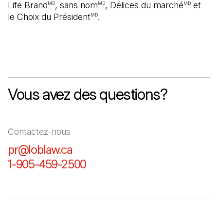
Life Brand
, sans nom
, Délices du marché
et
MD
MD
MD
le Choix du Président
.
MD
Vous avez des questions?
Contactez-nous
pr@loblaw.ca
(Il s'ouvre dans un nouvel ongl
1-905-459-2500
(Il s'ouvre dans un nouvel o