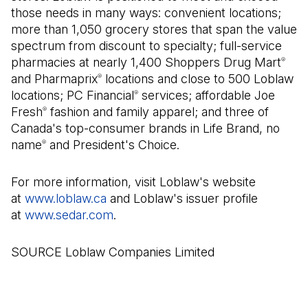
those needs in many ways: convenient locations;
more than 1,050 grocery stores that span the value
spectrum from discount to specialty; full-service
pharmacies at nearly 1,400 Shoppers Drug Mart
®
and Pharmaprix
locations and close to 500 Loblaw
®
locations; PC Financial
services; affordable Joe
®
Fresh
fashion and family apparel; and three of
®
Canada's top-consumer brands in Life Brand, no
name
and President's Choice.
®
For more information, visit Loblaw's website
at
www.loblaw.ca
(Il s'ouvre dans un nouvel onglet)
and Loblaw's issuer profile
at
www.sedar.com
(Il s'ouvre dans un nouvel onglet)
.
SOURCE Loblaw Companies Limited