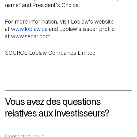
name
and President's Choice.
®
For more information, visit Loblaw's website
at
www.loblaw.ca
and Loblaw's issuer profile
at
www.sedar.com
(Il s'ouvre dans un nouvel onglet)
.
SOURCE Loblaw Companies Limited
Vous avez des questions
relatives aux investisseurs?
Contactez-nous