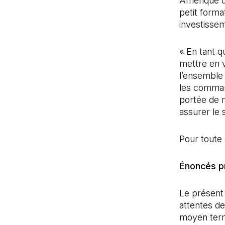
Amérique d
petit forma
investissem
« En tant q
mettre en v
l’ensemble 
les comman
portée de 
assurer le s
Pour toute
Énoncés p
Le présent
attentes de
moyen terme