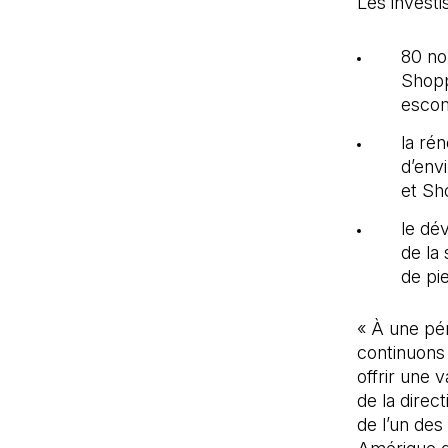
Les invest
80 no
Shopp
esco
la ré
d’env
et Sh
le dé
de la 
de pi
« À une pé
continuons 
offrir une 
de la direc
de l’un des