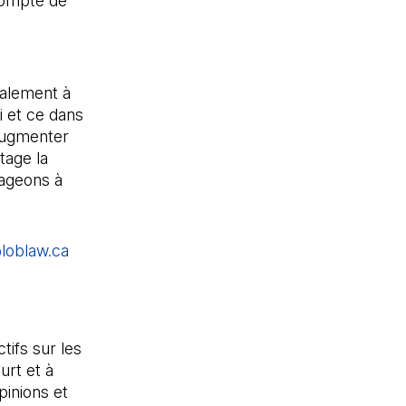
compte de
galement à
i et ce dans
’augmenter
tage la
gageons à
loblaw.ca
(Il s'ouvre dans un nouvel onglet)
ifs sur les
urt et à
pinions et