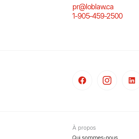
pr@loblaw.ca
(Il s'ou
1-905-459-2500
(Il s
(Il s'ouvre dans un nouvel 
(Il s'ouvre dans 
(Il s'
À propos
Qui sommes-nous