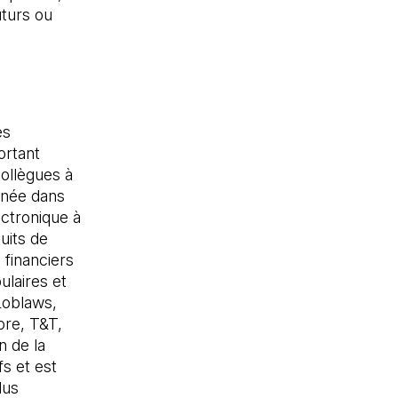
uturs ou
es
ortant
ollègues à
nnée dans
ctronique à
uits de
financiers
ulaires et
Loblaws,
ore, T&T,
n de la
s et est
lus