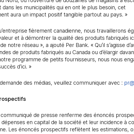
u Nord, ou l’ouverture de douzaines de magasins à es
t dans les municipalités qui en ont le plus besoin, cet
ent aura un impact positif tangible partout au pays. »
u’entreprise fièrement canadienne, nous travaillerons é
aleur et à démontrer la qualité des produits fabriqués ic
de notre réseau », a ajouté Per Bank. « Qu’il s’agisse d
des de produits fabriqués au Canada ou d’élargir davan
notre programme de petits fournisseurs, nous nous en
uccès d’ici. »
 demande des médias, veuillez communiquer avec :
pr@
rospectifs
 communiqué de presse renferme des énoncés prospect
 dépenses en capital de la société et leur incidence à co
. Les énoncés prospectifs reflètent les estimations, o