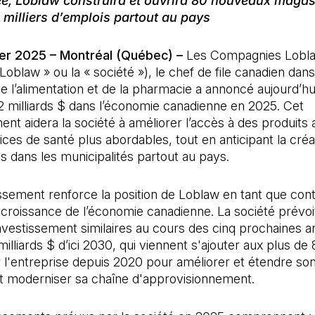
e, Loblaw construira et ouvrira 80 nouveaux magas
 milliers d’emplois partout au pays
ier 2025 – Montréal (Québec) –
Les Compagnies Lobla
 Loblaw » ou la « société »), le chef de file canadien dans
 l’alimentation et de la pharmacie a annoncé aujourd’hui
,2 milliards $ dans l’économie canadienne en 2025. Cet
ent aidera la société à améliorer l’accès à des produits 
ices de santé plus abordables, tout en anticipant la créa
 dans les municipalités partout au pays.
ssement renforce la position de Loblaw en tant que cont
 croissance de l’économie canadienne. La société prévoi
nvestissement similaires au cours des cinq prochaines a
illiards $ d’ici 2030, qui viennent s'ajouter aux plus de 
r l'entreprise depuis 2020 pour améliorer et étendre so
t moderniser sa chaîne d'approvisionnement.