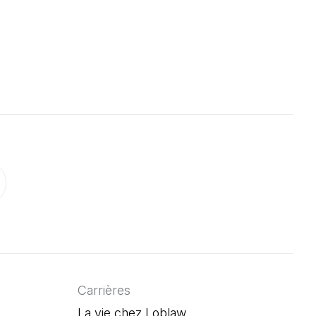
vre dans un nouvel onglet)
'ouvre dans un nouvel onglet)
onglet)
un nouvel onglet)
ouvre dans un nouvel onglet)
Carrières
La vie chez Loblaw