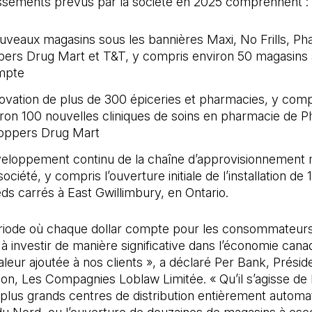
issements prévus par la société en 2025 comprennent :
uveaux magasins sous les bannières Maxi, No Frills, Ph
ers Drug Mart et T&T, y compris environ 50 magasins 
mpte
novation de plus de 300 épiceries et pharmacies, y compr
iron 100 nouvelles cliniques de soins en pharmacie de 
oppers Drug Mart
veloppement continu de la chaîne d’approvisionnement
société, y compris l’ouverture initiale de l’installation de 1
eds carrés à East Gwillimbury, en Ontario.
riode où chaque dollar compte pour les consommateurs
à investir de manière significative dans l’économie cana
valeur ajoutée à nos clients », a déclaré Per Bank, Présid
tion, Les Compagnies Loblaw Limitée. « Qu’il s’agisse de 
 plus grands centres de distribution entièrement automa