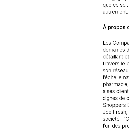
que ce soit
autrement.
À propos 
Les Compagn
domaines de
détaillant 
travers le 
son réseau
l’échelle n
pharmacie, 
à ses clien
dignes de c
Shoppers D
Joe Fresh,
société, P
l’un des p