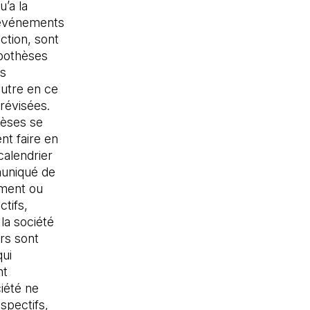
’a la
s événements
ection, sont
ypothèses
és
utre en ce
 révisées.
hèses se
nt faire en
calendrier
muniqué de
ement ou
tifs,
la société
 dans un nouvel onglet)
urs sont
qui
nt
iété ne
spectifs,