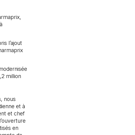
armaprix,
à
is l’ajout
Pharmaprix
 modernisée
,2 million
, nous
dienne et à
ent et chef
l’ouverture
tisés en