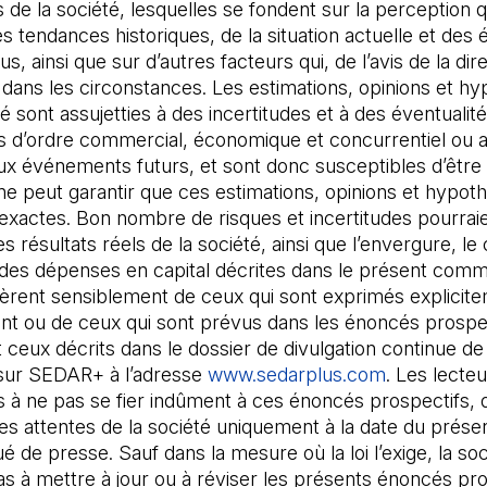
de la société, lesquelles se fondent sur la perception qu
es tendances historiques, de la situation actuelle et de
s, ainsi que sur d’autres facteurs qui, de l’avis de la dir
dans les circonstances. Les estimations, opinions et h
té sont assujetties à des incertitudes et à des éventualit
s d’ordre commercial, économique et concurrentiel ou a
 aux événements futurs, et sont donc susceptibles d’être
ne peut garantir que ces estimations, opinions et hypot
exactes. Bon nombre de risques et incertitudes pourraie
s résultats réels de la société, ainsi que l’envergure, le 
t des dépenses en capital décrites dans le présent com
fèrent sensiblement de ceux qui sont exprimés explicit
nt ou de ceux qui sont prévus dans les énoncés prospec
eux décrits dans le dossier de divulgation continue de 
 sur SEDAR+ à l’adresse
www.sedarplus.com
(Il s'ouvre
. Les lecte
s à ne pas se fier indûment à ces énoncés prospectifs, 
les attentes de la société uniquement à la date du prése
de presse. Sauf dans la mesure où la loi l’exige, la soc
s à mettre à jour ou à réviser les présents énoncés pro