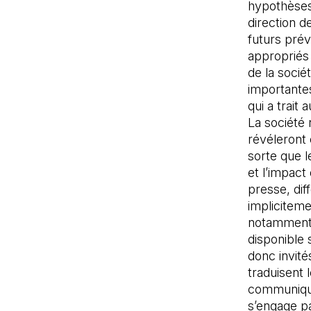
hypothèses 
direction d
futurs prévu
appropriés 
de la socié
importante
qui a trait
La société 
révéleront 
sorte que le
et l’impac
presse, dif
impliciteme
notamment c
disponible
donc invité
traduisent 
communiqué 
s’engage pa