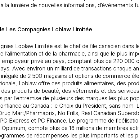
 à la lumière de nouvelles informations, d’événements f
de Les Compagnies Loblaw Limitée
ies Loblaw Limitée est le chef de file canadien dans l
 l’alimentation et de la pharmacie, ainsi que le plus imp
et employeur privé au pays, comptant plus de 220 000 c
pays. Avec environ un milliard de transactions chaque a
 inégalé de 2 500 magasins et options de commerce éle
ationale, Loblaw offre des produits alimentaires, des prod
des produits de beauté, des vêtements et des services 
ts par l’entremise de plusieurs des marques les plus pop
onfiance au Canada : le Choix du Président, sans nom, 
rug Mart/Pharmaprix, No Frills, Real Canadian Superst
 PC Express et PC Finance. Le programme de fidélisatio
C Optimum, compte plus de 16 millions de membres actif
rogrammes de récompenses les plus importants et les p