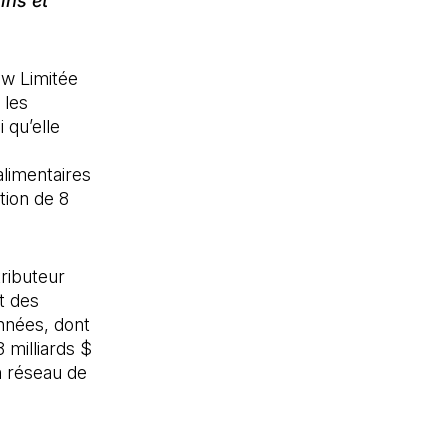
ins et
w Limitée
 les
 qu’elle
alimentaires
tion de 8
ributeur
t des
nnées, dont
8 milliards $
n réseau de