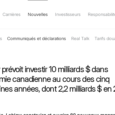
Carrières
Nouvelles
Investisseurs
Responsabilit
es
Communiqués et déclarations
Environnement
Société
Gouvernance
Real Talk
Tarifs dou
Rapport
(Il 
prévoit investir 10 milliards $ dans
omie canadienne au cours des cinq
nes années, dont 2,2 milliards $ en