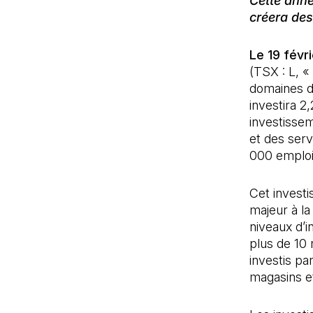
Cette anné
créera des
Le 19 févr
(TSX : L, «
domaines de
investira 2
investissem
et des serv
000 emplois
Cet investi
majeur à la
niveaux d’i
plus de 10 m
investis pa
magasins e