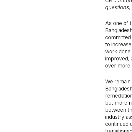
Ce communi
questions, 
As one of t
Bangladesh
committed 
to increase
work done t
improved, a
over more t
We remain 
Bangladesh
remediation
but more n
between th
industry as
continued o
transitione