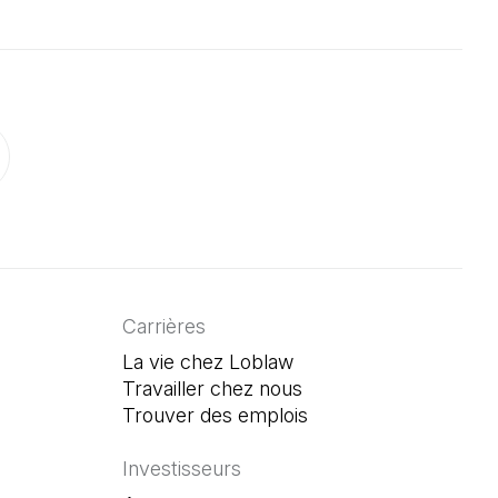
onglet)
un nouvel onglet)
ouvre dans un nouvel onglet)
Carrières
La vie chez Loblaw
Travailler chez nous
Trouver des emplois
(Il s'ouvre dans un n
Investisseurs