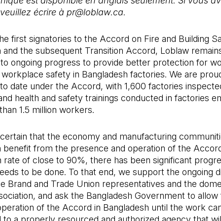
qué est disponible en anglais seulement. Si vous a
veuillez écrire à pr@loblaw.ca.
he first signatories to the Accord on Fire and Building Sa
 and the subsequent Transition Accord, Loblaw remain
to ongoing progress to provide better protection for w
 workplace safety in Bangladesh factories. We are proud
o date under the Accord, with 1,600 factories inspecte
nd health and safety trainings conducted in factories e
han 1.5 million workers.
certain that the economy and manufacturing communiti
 benefit from the presence and operation of the Accor
 rate of close to 90%, there has been significant progre
eeds to be done. To that end, we support the ongoing d
e Brand and Trade Union representatives and the dome
sociation, and ask the Bangladesh Government to allow 
peration of the Accord in Bangladesh until the work ca
d to a properly resourced and authorized agency that wil