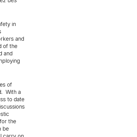
vez des
fety in
s
orkers and
 of the
d and
mploying
es of
d. With a
ss to date
iscussions
stic
for the
n be
l carry on