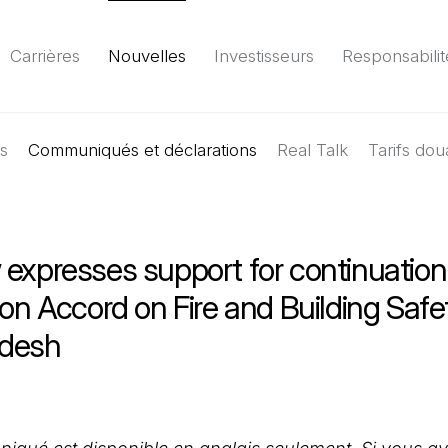
Carrières
Nouvelles
Investisseurs
Responsabilit
es
Communiqués et déclarations
Environnement
Société
Gouvernance
Real Talk
Tarifs dou
Rapport
(Il 
expresses support for continuation
ion Accord on Fire and Building Safe
desh