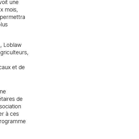
oit une
ix mois,
 permettra
plus
a, Loblaw
agriculteurs,
caux et de
une
taires de
sociation
er à ces
 programme