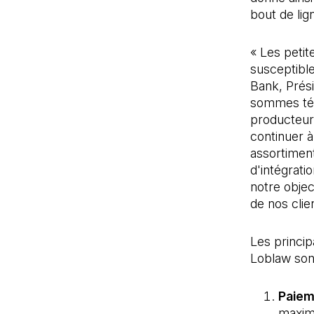
bout de lig
« Les petit
susceptible
Bank, Prési
sommes tém
producteurs
continuer 
assortiments
d'intégrati
notre object
de nos clien
Les princip
Loblaw sont
Paiem
maximu