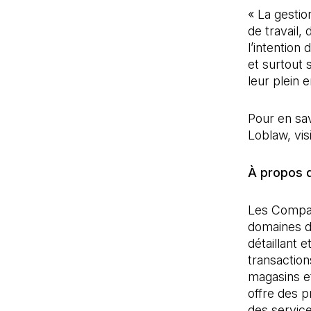
« La gesti
de travail,
l’intention
et surtout 
leur plein 
Pour en sav
Loblaw, visi
À propos 
Les Compagn
domaines de
détaillant 
transactio
magasins et
offre des p
des service