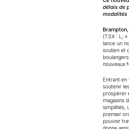
Ce nouveau
délais de 
modalités 
Brampton,
(TSX : L; «
lance un no
soutien et 
boulangers,
nouveaux fo
Entrant en
soutenir le
prospérer e
magasins d
simplifiés,
premier or
pouvoir tra
donne ainsi