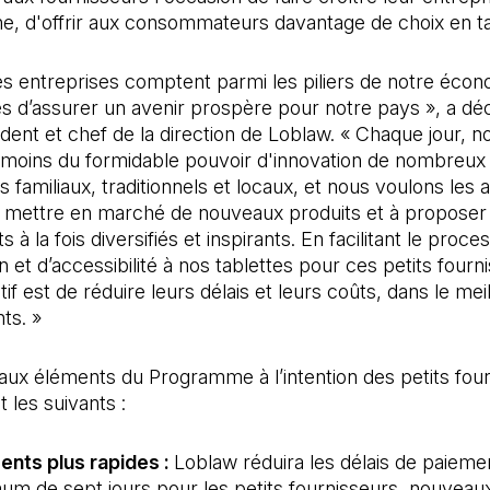
ne, d'offrir aux consommateurs davantage de choix en ta
es entreprises comptent parmi les piliers de notre écon
s d’assurer un avenir prospère pour notre pays », a dé
dent et chef de la direction de Loblaw. « Chaque jour, n
oins du formidable pouvoir d'innovation de nombreux
 familiaux, traditionnels et locaux, et nous voulons les a
à mettre en marché de nouveaux produits et à proposer
 à la fois diversifiés et inspirants. En facilitant le proce
on et d’accessibilité à nos tablettes pour ces petits fourn
if est de réduire leurs délais et leurs coûts, dans le meil
ts. »
aux éléments du Programme à l’intention des petits fou
 les suivants :
ents plus rapides :
Loblaw réduira les délais de paieme
m de sept jours pour les petits fournisseurs, nouveaux