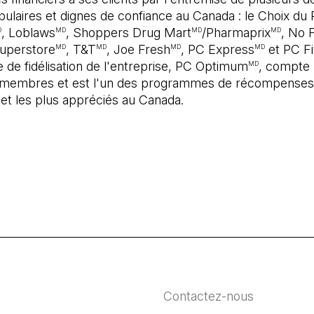
pulaires et dignes de confiance au Canada : le Choix du 
, Loblaws
, Shoppers Drug Mart
/Pharmaprix
, No F
D
MD
MD
MD
uperstore
, T&T
, Joe Fresh
, PC Express
et PC F
MD
MD
MD
MD
de fidélisation de l'entreprise, PC Optimum
, compte 
MD
e membres et est l'un des programmes de récompenses 
et les plus appréciés au Canada.
Contactez-nous