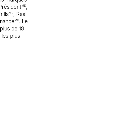
Président
,
MD
rills
, Real
MD
inance
. Le
MD
plus de 18
les plus