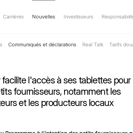
Carrières
Nouvelles
Investisseurs
Responsabilit
es
Communiqués et déclarations
Environnement
Société
Gouvernance
Real Talk
Tarifs dou
Rapport
(Il 
facilite l'accès à ses tablettes pour 
tits fournisseurs, notamment les
teurs et les producteurs locaux