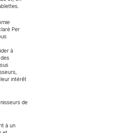
blettes.
omie
claré Per
ous
ider à
 des
ssus
isseurs,
leur intérêt
rnisseurs de
nt à un
 et