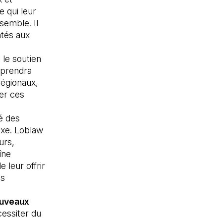
e qui leur
semble. Il
ntés aux
 le soutien
mprendra
régionaux,
der ces
é des
exe. Loblaw
urs,
îne
 leur offrir
us
ouveaux
cessiter du