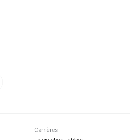
vre dans un nouvel onglet)
'ouvre dans un nouvel onglet)
onglet)
un nouvel onglet)
ouvre dans un nouvel onglet)
Carrières
La vie chez Loblaw