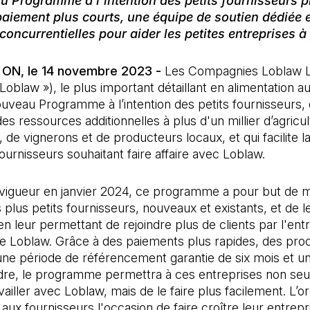
 Programme à l’intention des petits fournisseurs p
paiement plus courts, une équipe de soutien dédiée 
concurrentielles pour aider les petites entreprises à
 ON, le 14 novembre 2023 -
Les Compagnies Loblaw L
 Loblaw »), le plus important détaillant en alimentation 
uveau Programme à l’intention des petits fournisseurs, 
des ressources additionnelles à plus d'un millier d’agricu
 de vignerons et de producteurs locaux, et qui facilite l
urnisseurs souhaitant faire affaire avec Loblaw.
 vigueur en janvier 2024, ce programme a pour but de 
s plus petits fournisseurs, nouveaux et existants, et de l
n leur permettant de rejoindre plus de clients par l'en
e Loblaw. Grâce à des paiements plus rapides, des pro
 une période de référencement garantie de six mois et u
dre, le programme permettra à ces entreprises non se
vailler avec Loblaw, mais de le faire plus facilement. L’o
 aux fournisseurs l'occasion de faire croître leur entrepr