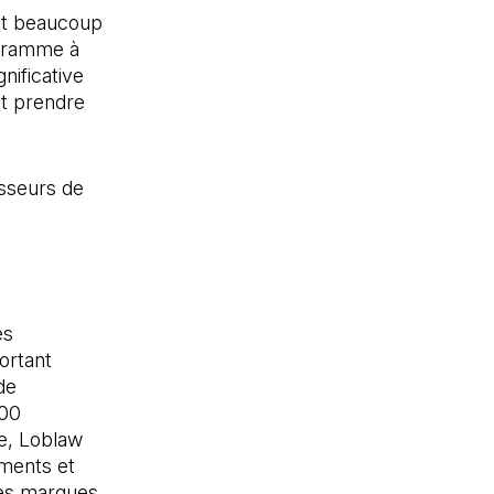
ent beaucoup
ogramme à
nificative
nt prendre
isseurs de
es
ortant
de
500
e, Loblaw
ements et
 des marques