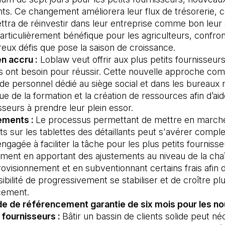
nts. Ce changement améliorera leur flux de trésorerie, c
tra de réinvestir dans leur entreprise comme bon leur 
articulièrement bénéfique pour les agriculteurs, confro
ux défis que pose la saison de croissance.
n accru :
Loblaw veut offrir aux plus petits fournisseurs
ls ont besoin pour réussir. Cette nouvelle approche co
t de personnel dédié au siège social et dans les bureaux 
que de la formation et la création de ressources afin d’ai
sseurs à prendre leur plein essor.
ements :
Le processus permettant de mettre en march
ts sur les tablettes des détaillants peut s'avérer compl
engagée à faciliter la tâche pour les plus petits fournisse
ent en apportant des ajustements au niveau de la cha
ovisionnement et en subventionnant certains frais afin de
sibilité de progressivement se stabiliser et de croître pl
cement.
de de référencement garantie de six mois pour les n
 fournisseurs :
Bâtir un bassin de clients solide peut né