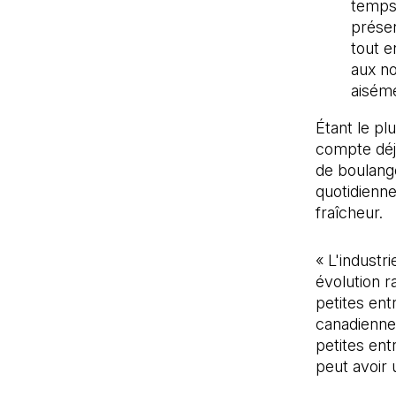
temps
présen
tout e
aux no
aiséme
Étant le pl
compte déjà 
de boulang
quotidienne
fraîcheur.
« L'industr
évolution r
petites ent
canadienne 
petites ent
peut avoir 