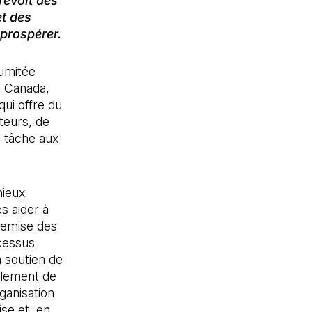
révoit des
et des
 prospérer.
imitée
au Canada,
qui offre du
lteurs, de
a tâche aux
mieux
es aider à
tremise des
cessus
n soutien de
ulement de
rganisation
ise et, en