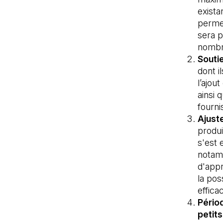
exista
permet
sera p
nombre
Soutie
dont i
l’ajou
ainsi 
fourni
Ajust
produi
s'est 
notamm
d'appr
la pos
effica
Pério
petits