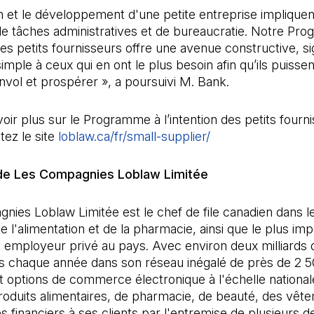
on et le développement d'une petite entreprise impliqu
 de tâches administratives et de bureaucratie. Notre Pr
 des petits fournisseurs offre une avenue constructive, sig
simple à ceux qui en ont le plus besoin afin qu’ils puisse
envol et prospérer », a poursuivi M. Bank.
oir plus sur le Programme à l’intention des petits fourn
tez le site
loblaw.ca/fr/small-supplier/
de Les Compagnies Loblaw Limitée
ies Loblaw Limitée est le chef de file canadien dans l
 l'alimentation et de la pharmacie, ainsi que le plus imp
et employeur privé au pays. Avec environ deux milliards 
ns chaque année dans son réseau inégalé de près de 2 
 options de commerce électronique à l'échelle national
roduits alimentaires, de pharmacie, de beauté, des vêt
s financiers à ses clients par l'entremise de plusieurs