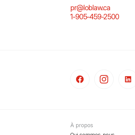
pr@loblaw.ca
(Il s'ou
1-905-459-2500
(Il s
(Il s'ouvre dans un nouvel 
(Il s'ouvre dans 
(Il s'
À propos
Qui sommes-nous