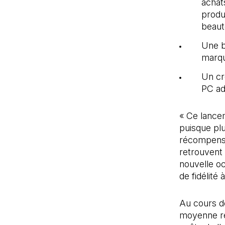
achat
produ
beaut
Une b
marqu
Un cr
PC ad
« Ce lancem
puisque plu
récompense
retrouvent 
nouvelle o
de fidélité 
Au cours d
moyenne re