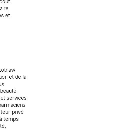
coût.
aire
s et
Loblaw
ion et de la
ux
 beauté,
 et services
pharmaciens
teur privé
 à temps
té,