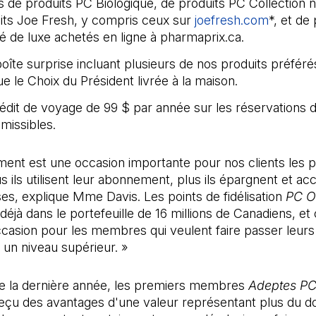
s de produits PC Biologique, de produits PC Collection n
its Joe Fresh, y compris ceux sur
joefresh.com
(Il s'ou
*, et de
é de luxe achetés en ligne à pharmaprix.ca.
oîte surprise incluant plusieurs de nos produits préféré
e le Choix du Président livrée à la maison.
édit de voyage de 99 $ par année sur les réservations 
missibles.
ent est une occasion importante pour nos clients les pl
s ils utilisent leur abonnement, plus ils épargnent et a
s, explique Mme Davis. Les points de fidélisation
PC O
déjà dans le portefeuille de 16 millions de Canadiens, et
ccasion pour les membres qui veulent faire passer leur
à un niveau supérieur. »
e la dernière année, les premiers membres
Adeptes P
çu des avantages d'une valeur représentant plus du d