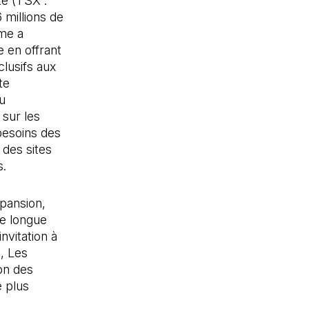
é (TSX :
 millions de
me a
e en offrant
lusifs aux
te
u
sur les
besoins des
 des sites
s.
xpansion,
ne longue
invitation à
, Les
on des
e plus