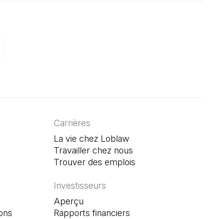
onglet)
un nouvel onglet)
ouvre dans un nouvel onglet)
Carrières
La vie chez Loblaw
Travailler chez nous
Trouver des emplois
(Il s'ouvre dans un n
Investisseurs
Aperçu
ons
Rapports financiers