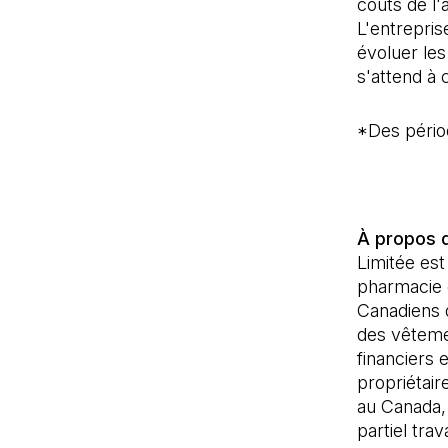
coûts de l'
L'entrepris
évoluer le
s'attend à 
*Des périod
À propos 
Limitée est
pharmacie e
Canadiens d
des vêtemen
financiers 
propriétair
au Canada,
partiel tra