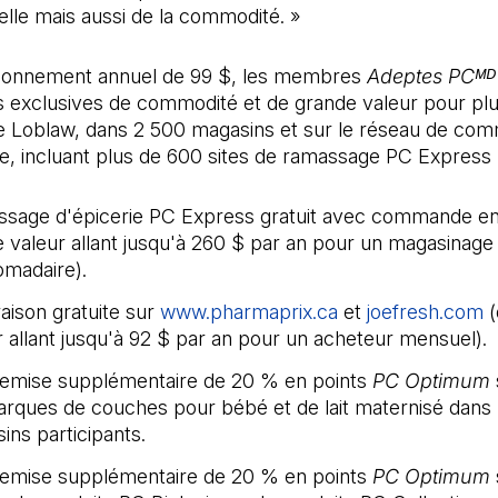
lle mais aussi de la commodité. »
bonnement annuel de 99 $, les membres
Adeptes PCᴹᴰ
s exclusives de commodité et de grande valeur pour plu
 Loblaw, dans 2 500 magasins et sur le réseau de co
e, incluant plus de 600 sites de ramassage PC Express 
sage d'épicerie PC Express gratuit avec commande en
e valeur allant jusqu'à 260 $ par an pour un magasinage
madaire).
raison gratuite sur
www.pharmaprix.ca
(Il s'ouvre dans u
et
joefresh.com
(
(
r allant jusqu'à 92 $ par an pour un acheteur mensuel).
emise supplémentaire de 20 % en points
PC Optimum
arques de couches pour bébé et de lait maternisé dans 
ins participants.
emise supplémentaire de 20 % en points
PC Optimum