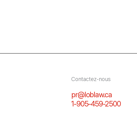
Contactez-nous
pr@loblaw.ca
(Il s'ou
1-905-459-2500
(Il s