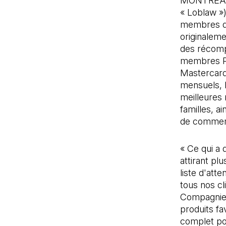
MONTRÉAL, 
« Loblaw »
membres du
originaleme
des récomp
membres PC
Mastercard
mensuels, 
meilleures
familles, ai
de commerc
« Ce qui a 
attirant pl
liste d'atte
tous nos cl
Compagnies
produits fa
complet pou