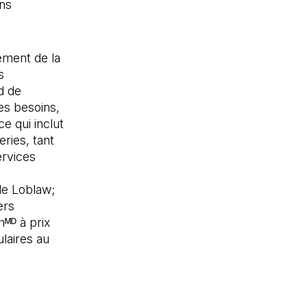
ns
nement de la
s
d de
es besoins,
ce qui inclut
ries, tant
ervices
de Loblaw;
ers
ᴹᴰ à prix
ulaires au