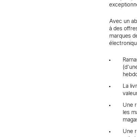
exceptionne
Avec un a
à des offre
marques de
électroniqu
Ramas
(d'un
hebdo
La liv
valeu
Une r
les m
magas
Une r