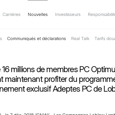
Carrières
Nouvelles
Investisseurs
Responsabilit
es
Communiqués et déclarations
Environnement
Société
Gouvernance
Real Talk
Tarifs dou
Rapport
(Il 
e 16 millions de membres PC Optim
t maintenant profiter du programm
nement exclusif Adeptes PC de Lo