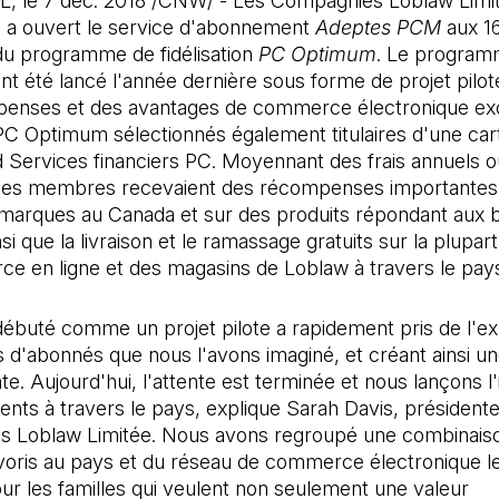
le 7 déc. 2018 /CNW/ - Les Compagnies Loblaw Limit
) a ouvert le service d'abonnement
Adeptes PCM
aux 16
 programme de fidélisation
PC Optimum
. Le program
nt été lancé l'année dernière sous forme de projet pilot
enses et des avantages de commerce électronique exc
 Optimum sélectionnés également titulaires d'une car
 Services financiers PC. Moyennant des frais annuels o
les membres recevaient des récompenses importantes 
 marques au Canada et sur des produits répondant aux 
nsi que la livraison et le ramassage gratuits sur la plupart
e en ligne et des magasins de Loblaw à travers le pay
débuté comme un projet pilote a rapidement pris de l'e
us d'abonnés que nous l'avons imaginé, et créant ainsi u
nte. Aujourd'hui, l'attente est terminée et nous lançons l'
ients à travers le pays, explique Sarah Davis, présidente
 Loblaw Limitée. Nous avons regroupé une combinais
voris au pays et du réseau de commerce électronique l
r les familles qui veulent non seulement une valeur