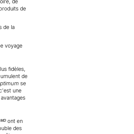
oire, de
vre dans un nouvel onglet)
 produits de
s de la
de voyage
us fidèles,
ccumulent de
ptimum
se
 c'est une
s avantages
Cᴹᴰ
ont en
ouble des