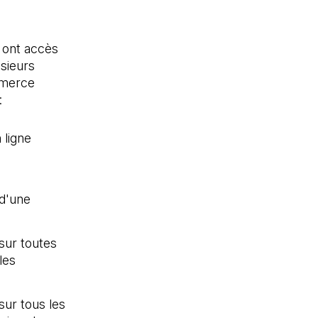
ont accès
sieurs
mmerce
:
 ligne
n nouvel onglet)
Il s'ouvre dans un nouvel onglet)
d'une
sur toutes
les
sur tous les