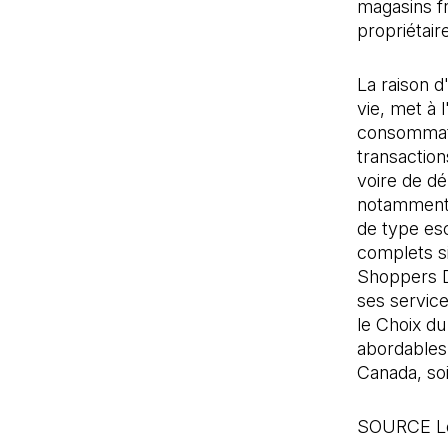
magasins f
propriétair
La raison d
vie, met à 
consommateu
transactio
voire de dé
notamment 
de type es
complets s
Shoppers D
ses service
le Choix d
abordables 
Canada, soi
SOURCE Le