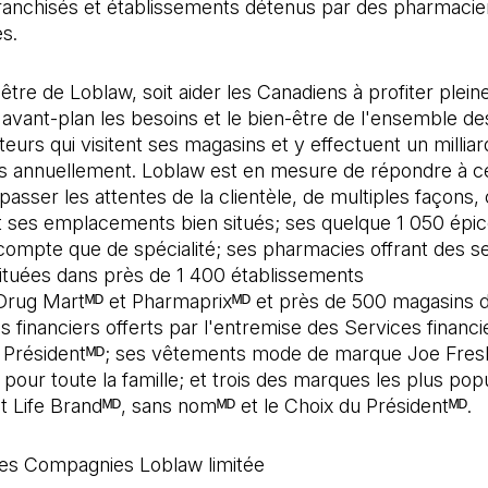
ranchisés et établissements détenus par des pharmacie
es.
'être de Loblaw, soit aider les Canadiens à profiter plei
l'avant-plan les besoins et le bien-être de l'ensemble de
rs qui visitent ses magasins et y effectuent un milliar
ns annuellement. Loblaw est en mesure de répondre à c
passer les attentes de la clientèle, de multiples façons, 
ses emplacements bien situés; ses quelque 1 050 épice
compte que de spécialité; ses pharmacies offrant des s
ituées dans près de 1 400 établissements
rug Martᴹᴰ et Pharmaprixᴹᴰ et près de 500 magasins 
s financiers offerts par l'entremise des Services financi
u Présidentᴹᴰ; ses vêtements mode de marque Joe Fresh
pour toute la famille; et trois des marques les plus pop
t Life Brandᴹᴰ, sans nomᴹᴰ et le Choix du Présidentᴹᴰ.
s Compagnies Loblaw limitée