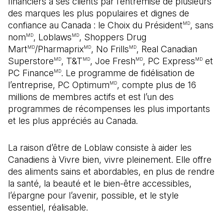
financiers à ses clients par l’entremise de plusieurs
des marques les plus populaires et dignes de
confiance au Canada : le Choix du Président
, sans
MD
nom
, Loblaws
, Shoppers Drug
MD
MD
Mart
/Pharmaprix
, No Frills
, Real Canadian
MD
MD
MD
Superstore
, T&T
, Joe Fresh
, PC Express
et
MD
MD
MD
MD
PC Finance
. Le programme de fidélisation de
MD
l’entreprise, PC Optimum
, compte plus de 16
MD
millions de membres actifs et est l’un des
programmes de récompenses les plus importants
et les plus appréciés au Canada.
La raison d’être de Loblaw consiste à aider les
Canadiens à Vivre bien, vivre pleinement. Elle offre
des aliments sains et abordables, en plus de rendre
la santé, la beauté et le bien-être accessibles,
l’épargne pour l’avenir, possible, et le style
essentiel, réalisable.