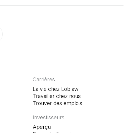
onglet)
un nouvel onglet)
ouvre dans un nouvel onglet)
Carrières
La vie chez Loblaw
Travailler chez nous
Trouver des emplois
(Il s'ouvre dans un n
Investisseurs
Aperçu