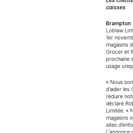
Les client
caisses
Brampton (
Loblaw Lim
1er novembr
magasins d
Grocer et R
prochaine é
usage uniq
« Nous somm
d’aider les
réduire not
déclaré Ro
Limitée. « 
magasins on
sites d’enf
L’annonce 