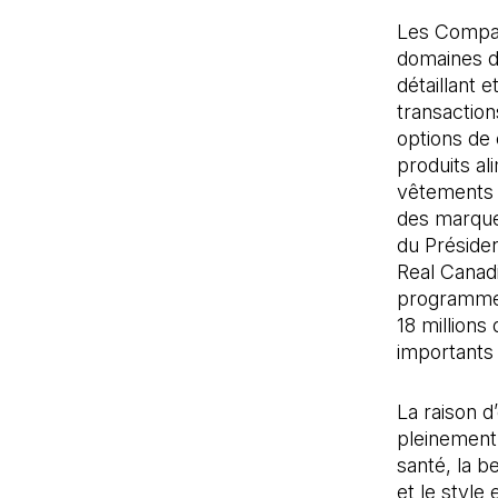
Les Compagn
domaines de
détaillant 
transactio
options de 
produits al
vêtements e
des marques
du Préside
Real Canad
programme 
18 million
importants 
La raison d
pleinement.
santé, la b
et le style 