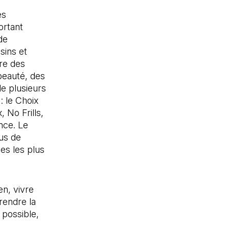
es
ortant
de
sins et
re des
beauté, des
de plusieurs
: le Choix
 No Frills,
nce. Le
us de
es les plus
en, vivre
rendre la
 possible,