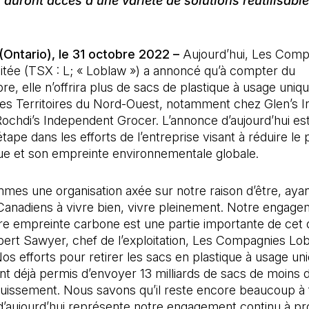
s auront accès à une variété de solutions réutilisabl
Ontario), le 31 octobre 2022 –
Aujourd’hui, Les Comp
itée (TSX : L; « Loblaw ») a annoncé qu’à compter du
e, elle n’offrira plus de sacs de plastique à usage uniq
es Territoires du Nord-Ouest, notamment chez Glen’s 
ochdi’s Independent Grocer. L’annonce d’aujourd’hui est
tape dans les efforts de l’entreprise visant à réduire le 
ue et son empreinte environnementale globale.
es une organisation axée sur notre raison d’être, ayan
 Canadiens à vivre bien, vivre pleinement. Notre engage
re empreinte carbone est une partie importante de cet ob
bert Sawyer, chef de l’exploitation, Les Compagnies Lo
Nos efforts pour retirer les sacs en plastique à usage un
t déjà permis d’envoyer 13 milliards de sacs de moins 
ouissement. Nous savons qu’il reste encore beaucoup à f
d’aujourd’hui représente notre engagement continu à pr