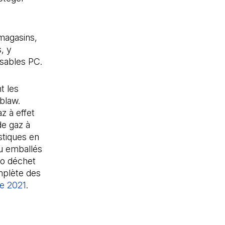
magasins,
, y
isables PC.
t les
blaw.
z à effet
de gaz à
stiques en
u emballés
ro déchet
omplète des
e 2021
.