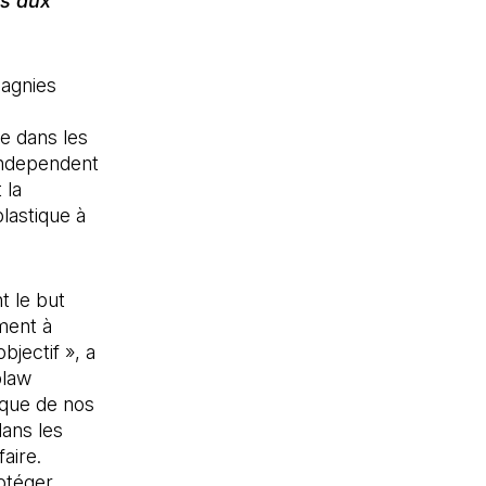
es aux
agnies
ue dans les
Independent
 la
plastique à
t le but
ment à
jectif », a
blaw
ique de nos
dans les
aire.
otéger