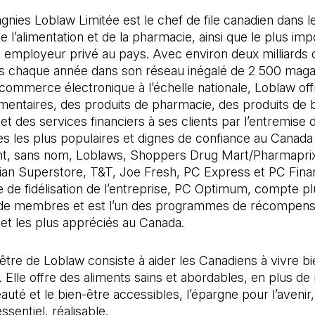
ies Loblaw Limitée est le chef de file canadien dans l
 l’alimentation et de la pharmacie, ainsi que le plus imp
et employeur privé au pays. Avec environ deux milliards 
ns chaque année dans son réseau inégalé de 2 500 maga
commerce électronique à l’échelle nationale, Loblaw off
imentaires, des produits de pharmacie, des produits de 
t des services financiers à ses clients par l’entremise 
 les plus populaires et dignes de confiance au Canada 
nt, sans nom, Loblaws, Shoppers Drug Mart/Pharmaprix,
ian Superstore, T&T, Joe Fresh, PC Express et PC Fina
de fidélisation de l’entreprise, PC Optimum, compte pl
s de membres et est l’un des programmes de récompens
et les plus appréciés au Canada.
’être de Loblaw consiste à aider les Canadiens à vivre bi
 Elle offre des aliments sains et abordables, en plus de 
eauté et le bien-être accessibles, l’épargne pour l’avenir,
essentiel, réalisable.