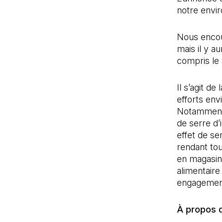
notre envir
Nous encou
mais il y au
compris le 
Il s’agit d
efforts en
Notamment,
de serre d’
effet de se
rendant to
en magasin 
alimentaire
engagement
À propos 