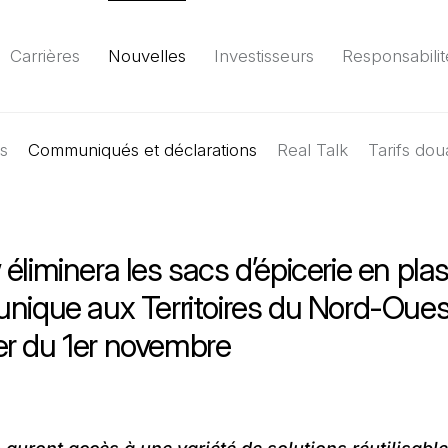
Carrières
Nouvelles
Investisseurs
Responsabilit
es
Communiqués et déclarations
Environnement
Société
Gouvernance
Real Talk
Tarifs dou
Rapport
(Il 
éliminera les sacs d’épicerie en pla
nique aux Territoires du Nord-Oues
r du 1er novembre