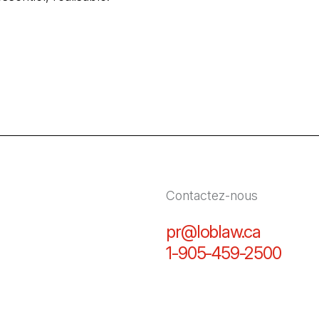
Contactez-nous
pr@loblaw.ca
(Il s'ou
1-905-459-2500
(Il s