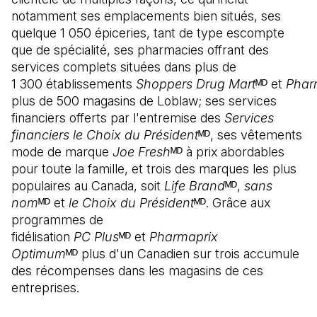
notamment ses emplacements bien situés, ses
quelque 1 050 épiceries, tant de type escompte
que de spécialité, ses pharmacies offrant des
services complets situées dans plus de
1 300 établissements
Shoppers Drug Mart
ᴹᴰ et
Phar
plus de 500 magasins de Loblaw; ses services
financiers offerts par l'entremise des
Services
financiers le Choix du Président
ᴹᴰ, ses vêtements
mode de marque
Joe Fresh
ᴹᴰ à prix abordables
pour toute la famille, et trois des marques les plus
populaires au Canada, soit
Life Brand
ᴹᴰ,
sans
nom
ᴹᴰ et
le Choix du Président
ᴹᴰ. Grâce aux
programmes de
fidélisation
PC Plus
ᴹᴰ et
Pharmaprix
Optimum
ᴹᴰ plus d'un Canadien sur trois accumule
des récompenses dans les magasins de ces
entreprises.