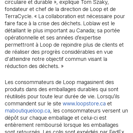
circulaire et durable », explique Tom Szaky,
fondateur et chef de la direction de Loop et de
TerraCycle. « La collaboration est nécessaire pour
faire face à la crise des déchets. Loblaw est le
détaillant le plus important au Canada; sa portée
opérationnelle et ses années d’expertise
permettront à Loop de rejoindre plus de clients et
de réaliser des progrès considérables en vue
d'atteindre notre objectif commun visant la
réduction des déchets. »
Les consommateurs de Loop magasinent des
produits dans des emballages durables qui sont
réutilisés pour toute leur durée de vie. Lorsqu’ils
commandent sur le site
www.loopstore.ca
(Il s'ouvre
et
maboutiqueloop.ca
(Il s'ouvre dans un nouvel onglet)
, les consommateurs versent un
dépôt sur chaque emballage et celui-ci est
entièrement remboursé lorsque les emballages
sont retournés. Les colis sont expédiés par FedEx,