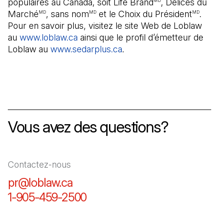
populaires au Canada, soit Life Brand
, Délices du
MD
Marché
, sans nom
et le Choix du Président
.
MD
MD
MD
Pour en savoir plus, visitez le site Web de Loblaw
au
www.loblaw.ca
ainsi que le profil d’émetteur de
Loblaw au
www.sedarplus.ca
(Il s'ouvre dans un nouve
.
Vous avez des questions?
Contactez-nous
pr@loblaw.ca
(Il s'ouvre dans un nouvel ongl
1-905-459-2500
(Il s'ouvre dans un nouvel o