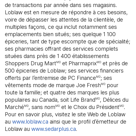
de transactions par année dans ses magasins.
Loblaw est en mesure de répondre à ces besoins,
voire de dépasser les attentes de la clientèle, de
multiples façons, ce qui inclut notamment ses
emplacements bien situés; ses quelque 1 100
épiceries, tant de type escompte que de spécialité;
ses pharmacies offrant des services complets
situées dans près de 1 400 établissements
Shoppers Drug Mart
et Pharmaprix
et près de
MD
MD
500 épiceries de Loblaw; ses services financiers
offerts par l’entremise de PC Finance
; ses
MD
vêtements mode de marque Joe Fresh
pour
MD
toute la famille; et quatre des marques les plus
populaires au Canada, soit Life Brand
, Délices du
MD
Marché
, sans nom
et le Choix du Président
.
MD
MD
MD
Pour en savoir plus, visitez le site Web de Loblaw
au
www.loblaw.ca
ainsi que le profil d’émetteur de
Loblaw au
www.sedarplus.ca
(Il s'ouvre dans un nouve
.