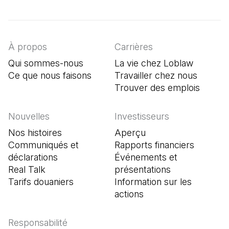
(Il s'ouvre dans un nouvel onglet)
(Il s'ouvre dans un nouvel onglet)
(Il s'ouvre dans un nouvel onglet)
À propos
Carrières
Qui sommes-nous
La vie chez Loblaw
Ce que nous faisons
Travailler chez nous
Trouver des emplois
(Il s'o
Nouvelles
Investisseurs
Nos histoires
Aperçu
Communiqués et
Rapports financiers
déclarations
Événements et
Real Talk
présentations
Tarifs douaniers
Information sur les
actions
Responsabilité