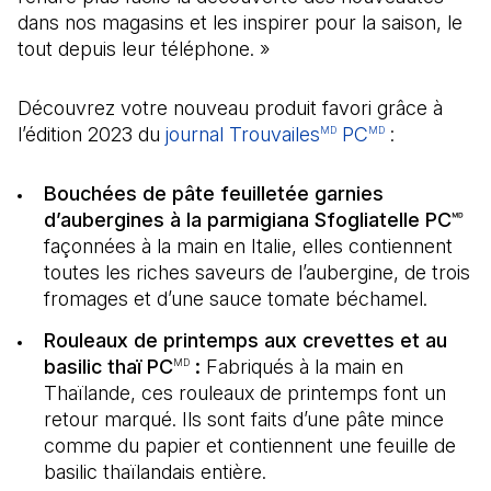
dans nos magasins et les inspirer pour la saison, le
tout depuis leur téléphone. »
Découvrez votre nouveau produit favori grâce à
l’édition 2023 du
journal Trouvailes
PC
(Il s'ouvre 
:
MD
MD
Bouchées de pâte feuilletée garnies
d’aubergines à la parmigiana Sfogliatelle PC🅫
façonnées à la main en Italie, elles contiennent
toutes les riches saveurs de l’aubergine, de trois
fromages et d’une sauce tomate béchamel.
Rouleaux de printemps aux crevettes et au
basilic thaï PC
:
Fabriqués à la main en
MD
Thaïlande, ces rouleaux de printemps font un
retour marqué. Ils sont faits d’une pâte mince
comme du papier et contiennent une feuille de
basilic thaïlandais entière.