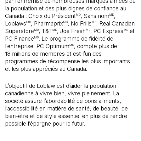
par l’entremise de nombreuses marques aimées de
la population et des plus dignes de confiance au
Canada : Choix du Président
, Sans nom
,
MD
MD
Loblaws
, Pharmaprix
, No Frills
, Real Canadian
MD
MD
MD
Superstore
, T&T
, Joe Fresh
, PC Express
et
MD
MD
MD
MD
PC Finance
. Le programme de fidélité de
MD
l’entreprise, PC Optimum
, compte plus de
MD
18 millions de membres et est l’un des
programmes de récompense les plus importants
et les plus appréciés au Canada.
L’objectif de Loblaw est d’aider la population
canadienne à vivre bien, vivre pleinement. La
société assure l’abordabilité de bons aliments,
l’accessibilité en matière de santé, de beauté, de
bien-être et de style essentiel en plus de rendre
possible l’épargne pour le futur.