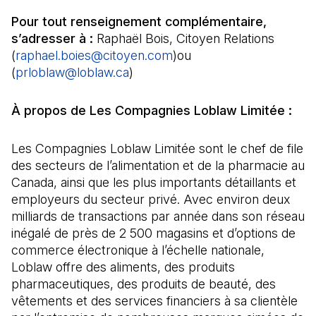
Pour tout renseignement complémentaire,
s’adresser à :
Raphaël Bois, Citoyen Relations
(
raphael.boies@citoyen.com
(Il s'ouvre dans un nouve
)ou
(
prloblaw@loblaw.ca
(Il s'ouvre dans un nouvel onglet
)
À propos de Les Compagnies Loblaw Limitée :
Les Compagnies Loblaw Limitée sont le chef de file
des secteurs de l’alimentation et de la pharmacie au
Canada, ainsi que les plus importants détaillants et
employeurs du secteur privé. Avec environ deux
milliards de transactions par année dans son réseau
inégalé de près de 2 500 magasins et d’options de
commerce électronique à l’échelle nationale,
Loblaw offre des aliments, des produits
pharmaceutiques, des produits de beauté, des
vêtements et des services financiers à sa clientèle