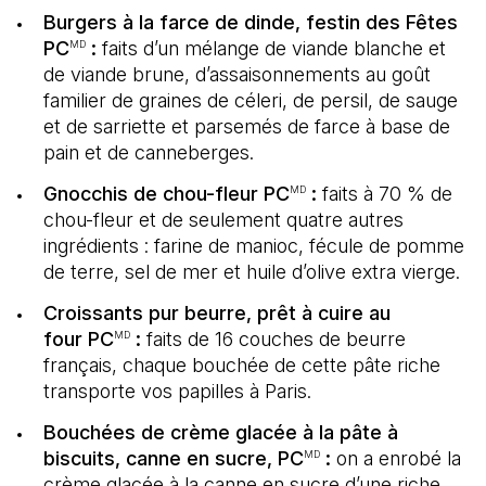
Burgers à la farce de dinde, festin des Fêtes
PC
:
faits d’un mélange de viande blanche et
MD
de viande brune, d’assaisonnements au goût
familier de graines de céleri, de persil, de sauge
et de sarriette et parsemés de farce à base de
pain et de canneberges.
Gnocchis de chou-fleur PC
:
faits à 70 % de
MD
chou-fleur et de seulement quatre autres
ingrédients : farine de manioc, fécule de pomme
de terre, sel de mer et huile d’olive extra vierge.
Croissants pur beurre, prêt à cuire au
four PC
:
faits de 16 couches de beurre
MD
français, chaque bouchée de cette pâte riche
transporte vos papilles à Paris.
Bouchées de crème glacée à la pâte à
biscuits, canne en sucre, PC
:
on a enrobé la
MD
crème glacée à la canne en sucre d’une riche