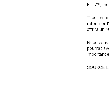
Frillsᴹᴰ, I
Tous les pr
retourner l'
offrira un
Nous vous 
pourrait av
importance
SOURCE Le