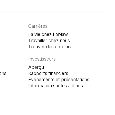
Carrières
La vie chez Loblaw
Travailler chez nous
Trouver des emplois
(Il s'ouvre dans un n
Investisseurs
Aperçu
ons
Rapports financiers
Événements et présentations
Information sur les actions