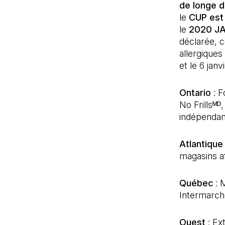
de longe d
le
CUP est
le
2020 JA
déclarée, c
allergiques
et le 6 jan
Ontario
: F
No Frillsᴹᴰ
indépendan
Atlantique
magasins af
Québec
: 
Intermarché
Ouest
: Ex