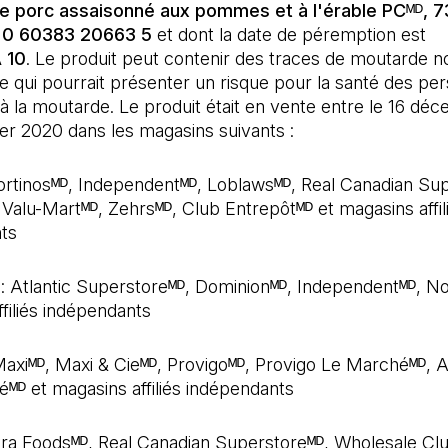
e porc assaisonné aux pommes et à l'érable PCᴹᴰ, 7
 0 60383 20663 5
et dont la date de péremption est
 10
. Le produit peut contenir des traces de moutarde n
e qui pourrait présenter un risque pour la santé des pe
 à la moutarde. Le produit était en vente entre le 16 d
vier 2020 dans les magasins suivants :
ortinosᴹᴰ, Independentᴹᴰ, Loblawsᴹᴰ, Real Canadian Su
, Valu-Martᴹᴰ, Zehrsᴹᴰ, Club Entrepôtᴹᴰ et magasins affil
ts
: Atlantic Superstoreᴹᴰ, Dominionᴹᴰ, Independentᴹᴰ, No 
filiés indépendants
Maxiᴹᴰ, Maxi & Cieᴹᴰ, Provigoᴹᴰ, Provigo Le Marchéᴹᴰ, 
ᴹᴰ et magasins affiliés indépendants
tra Foodsᴹᴰ, Real Canadian Superstoreᴹᴰ, Wholesale Cl