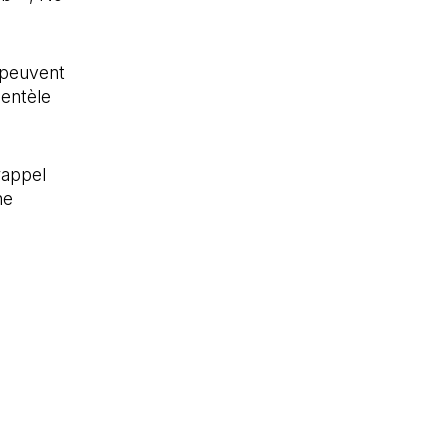
s peuvent
ientèle
rappel
ne