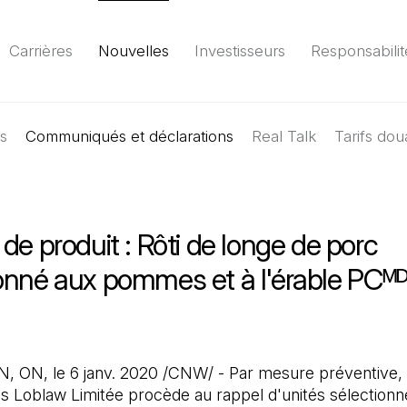
Carrières
Nouvelles
Investisseurs
Responsabilit
es
Communiqués et déclarations
Environnement
Société
Gouvernance
Real Talk
Tarifs dou
Rapport
(Il 
de produit : Rôti de longe de porc
onné aux pommes et à l'érable PCᴹ
ON, le 6 janv. 2020 /CNW/ - Par mesure préventive,
 Loblaw Limitée procède au rappel d'unités sélection