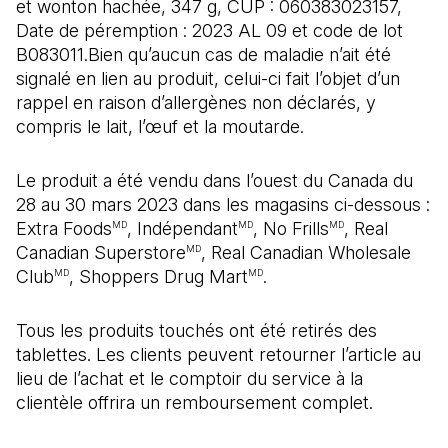
et wonton hachée, 347 g, CUP : 060383023157,
Date de péremption : 2023 AL 09 et code de lot
B083011.Bien qu’aucun cas de maladie n’ait été
signalé en lien au produit, celui-ci fait l’objet d’un
rappel en raison d’allergènes non déclarés, y
compris le lait, l’œuf et la moutarde.
Le produit a été vendu dans l’ouest du Canada du
28 au 30 mars 2023 dans les magasins ci-dessous :
Extra Foods
, Indépendant
, No Frills
, Real
MD
MD
MD
Canadian Superstore
, Real Canadian Wholesale
MD
Club
, Shoppers Drug Mart
.
MD
MD
Tous les produits touchés ont été retirés des
tablettes. Les clients peuvent retourner l’article au
lieu de l’achat et le comptoir du service à la
clientèle offrira un remboursement complet.