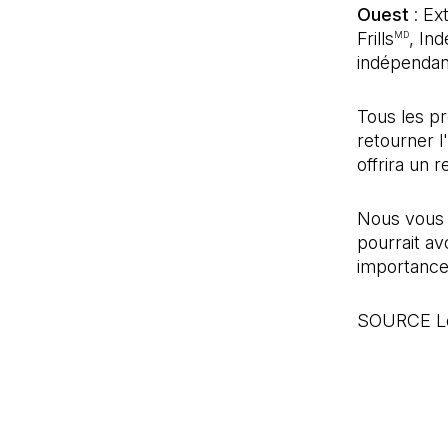
Ouest
: Ex
Frills
, In
MD
indépendan
Tous les pr
retourner l'
offrira un
Nous vous 
pourrait av
importance
SOURCE Le