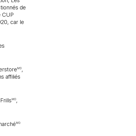
ion, Les
tionnés de
le CUP
20, car le
es
erstore
,
MD
 affiliés
Frills
,
MD
marché
MD