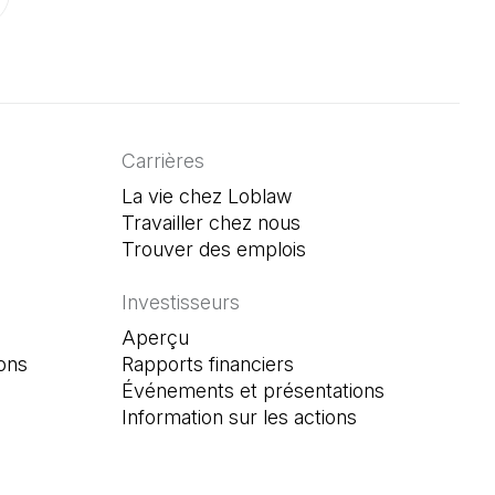
onglet)
un nouvel onglet)
ouvre dans un nouvel onglet)
Carrières
La vie chez Loblaw
Travailler chez nous
Trouver des emplois
(Il s'ouvre dans un n
Investisseurs
Aperçu
ons
Rapports financiers
Événements et présentations
Information sur les actions