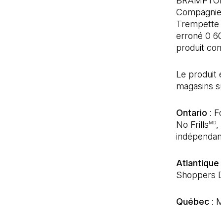
BRAMPTON, 
Compagnies
Trempette 
erroné 0 6
produit con
Le produit 
magasins su
Ontario
: F
No Frills
,
MD
indépendan
Atlantiqu
Shoppers 
Québec
: 