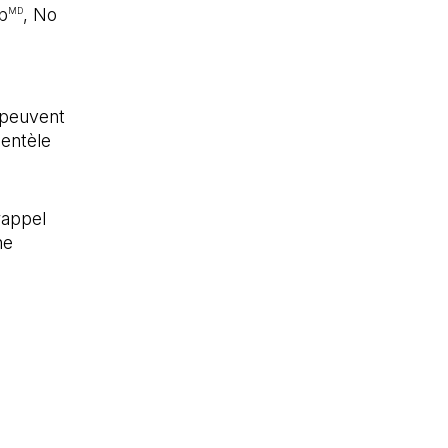
b
, No
MD
s peuvent
ientèle
rappel
ne