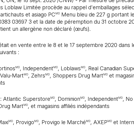
ON, le 18 sept. 2020 /CNW/ - Par mesure de précaut
 Loblaw Limitée procède au rappel d'emballages sélec
artichauts et asiago PC
Menu bleu de 227 g portant 
MD
0383 03697 3 et la date de péremption du 31 octobre 20
tient un allergène non déclaré (œufs).
était en vente entre le 8 et le 17 septembre 2020 dans l
ivants :
ortinos
, Independent
, Loblaws
, Real Canadian Sup
MD
MD
MD
 Valu-Mart
, Zehrs
, Shoppers Drug Mart
et magasins
MD
MD
MD
ts
e
: Atlantic Superstore
, Dominion
, Independent
, No 
MD
MD
MD
Drug Mart
, et magasins affiliés indépendants
MD
Maxi
, Provigo
, Provigo le Marché
, AXEP
et Inter
MD
MD
MD
MD