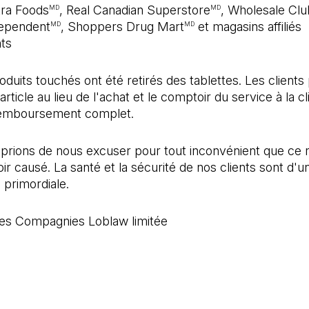
tra Foods
, Real Canadian Superstore
, Wholesale Clu
MD
MD
dependent
, Shoppers Drug Mart
et magasins affiliés
MD
MD
ts
oduits touchés ont été retirés des tablettes. Les client
article au lieu de l'achat et le comptoir du service à la cl
 remboursement complet.
prions de nous excuser pour tout inconvénient que ce 
oir causé. La santé et la sécurité de nos clients sont d'u
 primordiale.
s Compagnies Loblaw limitée