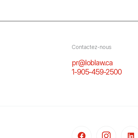
Contactez-nous
pr@loblaw.ca
(Il s'ou
1-905-459-2500
(Il s