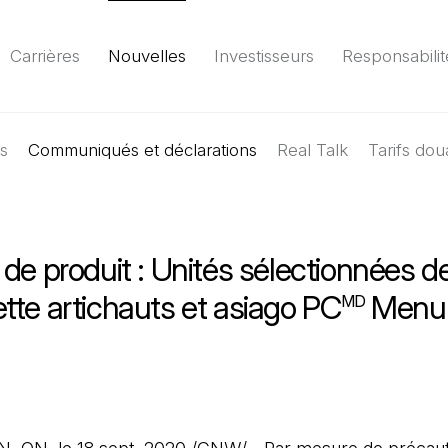
Carrières
Nouvelles
Investisseurs
Responsabilit
es
Communiqués et déclarations
Environnement
Société
Gouvernance
Real Talk
Tarifs dou
Rapport
(Il 
de produit : Unités sélectionnées d
tte artichauts et asiago PC
Menu 
MD