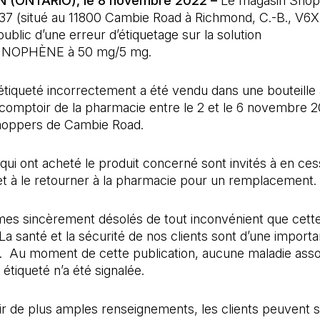
(ONTARIO), le 8 novembre 2022 –
Le magasin Shop
37 (situé au 11800 Cambie Road à Richmond, C.-B., V6X
public d’une erreur d’étiquetage sur la solution
NOPHÈNE à 50 mg/5 mg.
 étiqueté incorrectement a été vendu dans une bouteill
comptoir de la pharmacie entre le 2 et le 6 novembre 
oppers de Cambie Road.
 qui ont acheté le produit concerné sont invités à en ces
on et à le retourner à la pharmacie pour un remplacement.
s sincèrement désolés de tout inconvénient que cette 
La santé et la sécurité de nos clients sont d’une import
e. Au moment de cette publication, aucune maladie asso
 étiqueté n’a été signalée.
r de plus amples renseignements, les clients peuvent s