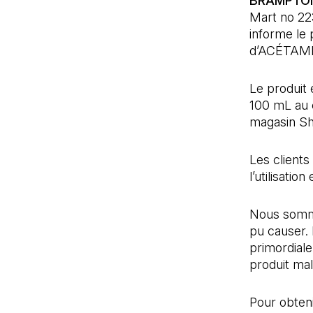
BRAMPTON 
Mart no 22
informe le 
d’ACÉTAMI
Le produit
100 mL au 
magasin Sh
Les clients
l’utilisati
Nous somme
pu causer. 
primordial
produit mal
Pour obteni