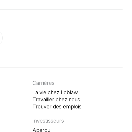
onglet)
un nouvel onglet)
ouvre dans un nouvel onglet)
Carrières
La vie chez Loblaw
Travailler chez nous
Trouver des emplois
(Il s'ouvre dans un n
Investisseurs
Aperçu