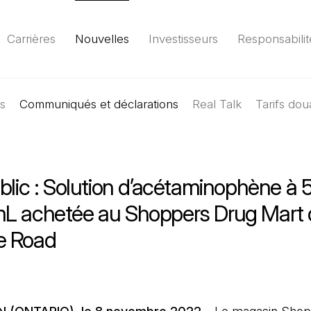
Carrières
Nouvelles
Investisseurs
Responsabilit
es
Communiqués et déclarations
Environnement
Société
Gouvernance
Real Talk
Tarifs dou
Rapport
(Il 
blic : Solution d’acétaminophène à 
L achetée au Shoppers Drug Mart 
e Road