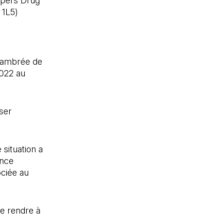
pers Drug
 1L5)
e ambrée de
2022 au
ser
situation a
ance
ciée au
e rendre à