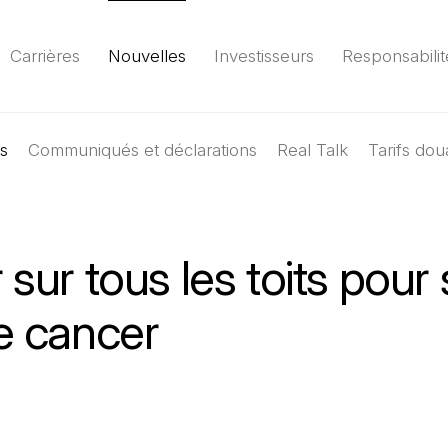
Carrières
Nouvelles
Investisseurs
Responsabilit
es
Communiqués et déclarations
Environnement
Société
Gouvernance
Real Talk
Tarifs dou
Rapport
(Il 
r sur tous les toits pour
le cancer