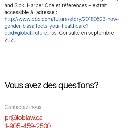
and Sick. Harper One et références – extrait
accessible à l’adresse :
http://www.bbc.com/future/story/20180523-how-
gender-biasaffects-your-healthcare?
ocid=global_future_rss.
(Il s'ouvre dans un nouvel ongl
Consulté en septembre
2020.
Vous avez des questions?
Contactez-nous
pr@loblaw.ca
(Il s'ouvre dans un nouvel ongl
1-905-459-2500
(Il s'ouvre dans un nouvel o