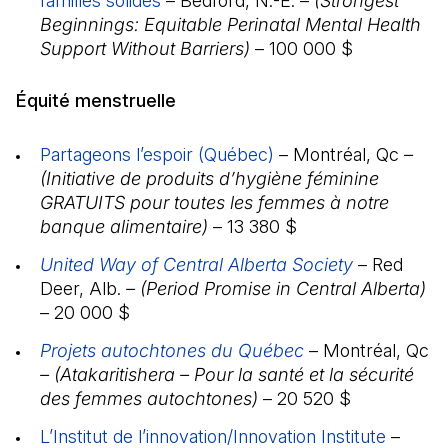
familles solides
(Il s'ouvre dans un nouvel onglet)
– Bedford, N.-É. –
(Strongest
Beginnings: Equitable Perinatal Mental Health
Support Without Barriers)
– 100 000 $
Équité menstruelle
Partageons l’espoir (Québec)
(Il s'ouvre dans un n
– Montréal, Qc
–
(Initiative de produits d’hygiène féminine
GRATUITS pour toutes les femmes à notre
banque alimentaire)
– 13 380 $
United Way of Central Alberta Society
(Il s'ouvre 
– Red
Deer, Alb.
– (Period Promise in Central Alberta)
– 20 000 $
Projets autochtones du Québec
(Il s'ouvre dans u
– Montréal, Qc
– (Atakaritishera – Pour la santé et la sécurité
des femmes autochtones)
– 20 520 $
L’Institut de l’innovation/Innovation Institute
(Il s'o
–