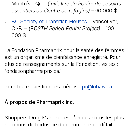
Montréal, Qc –
(Initiative de Panier de besoins
essentiels du Centre de réfugiés) –
60 000 $
BC Society of Transition Houses
(Il s'ouvre dans u
– Vancouver,
C.-B.
– (BCSTH Period Equity Project)
– 100
000 $
La Fondation Pharmaprix pour la santé des femmes
est un organisme de bienfaisance enregistré. Pour
plus de renseignements sur la Fondation, visitez :
fondationpharmaprix.ca/
Pour toute question des médias :
pr@lobaw.ca
(Il s'o
À propos de Pharmaprix inc.
Shoppers Drug Mart inc. est l’un des noms les plus
reconnus de l’industrie du commerce de détail