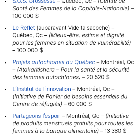
S.O.S.
(Il s'ouvre dans un nouvel onglet)
Grossesse
(Il s'ouvre dans un nouvel onglet)
– Québec, Qc –
(Centre de
Santé des Femmes de la Capitale-Nationale)
–
100 000 $
Le Reflet
(Il s'ouvre dans un nouvel onglet)
(auparavant Vide ta sacoche) –
Québec, Qc –
(Mieux-être, estime et dignité
pour les femmes en situation de vulnérabilité)
– 100 000 $
Projets autochtones du Québec
(Il s'ouvre dans u
– Montréal, Qc
– (Atakaritishera – Pour la santé et la sécurité
des femmes autochtones)
– 20 520 $
L’Institut de l’innovation
(Il s'ouvre dans un nouvel 
– Montréal, Qc –
(Initiative de Panier de besoins essentiels du
Centre de réfugiés) –
60 000 $
Partageons l’espoir
(Il s'ouvre dans un nouvel ongl
– Montréal, Qc
– (Initiative
de produits menstruels gratuits pour toutes les
femmes à la banque alimentaire)
– 13 380 $