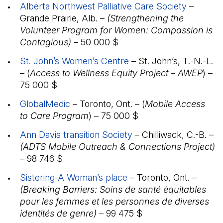
Alberta Northwest Palliative Care Society
(Il s'ouv
–
Grande Prairie, Alb. –
(Strengthening the
Volunteer Program for Women: Compassion is
Contagious)
– 50 000 $
St. John’s Women’s Centre
(Il s'ouvre dans un nou
– St. John’s, T.-N.-L.
– (
Access to Wellness Equity Project – AWEP
) –
75 000 $
GlobalMedic
(Il s'ouvre dans un nouvel onglet)
– Toronto, Ont. – (
Mobile Access
to Care Program
) – 75 000 $
Ann Davis transition Society
(Il s'ouvre dans un nou
– Chilliwack, C.-B.
–
(ADTS Mobile Outreach & Connections Project)
– 98 746 $
Sistering-A Woman’s place
(Il s'ouvre dans un nouv
– Toronto, Ont. –
(Breaking Barriers: Soins de santé équitables
pour les femmes et les personnes de diverses
identités de genre)
– 99 475 $