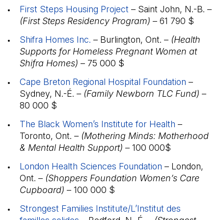
First Steps Housing Project
(Il s'ouvre dans un nou
– Saint John, N.-B. –
(First Steps Residency Program)
– 61 790 $
Shifra Homes Inc.
(Il s'ouvre dans un nouvel ongle
– Burlington, Ont. –
(Health
Supports for Homeless Pregnant Women at
Shifra Homes)
– 75 000 $
Cape Breton Regional Hospital Foundation
(Il s'ou
–
Sydney, N.-É.
– (Family Newborn TLC Fund)
–
80 000 $
The Black Women’s Institute for Health
(Il s'ouvre
–
Toronto, Ont.
– (Mothering Minds: Motherhood
& Mental Health Support)
– 100 000$
London Health Sciences Foundation
(Il s'ouvre da
– London,
Ont. –
(Shoppers Foundation Women’s Care
Cupboard)
– 100 000 $
Strongest Families Institute/L’Institut des