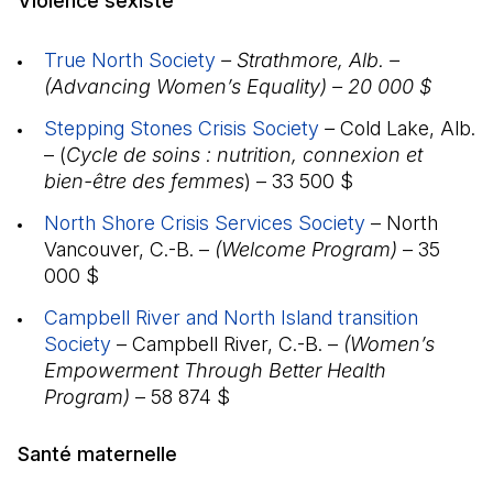
Violence sexiste
True North Society
(Il s'ouvre dans un nouvel ongl
– Strathmore, Alb. –
(Advancing Women’s Equality) – 20 000 $
Stepping Stones Crisis Society
(Il s'ouvre dans un
–
Cold Lake, Alb.
– (
Cycle de soins : nutrition, connexion et
bien-être des femmes
) – 33 500 $
North Shore Crisis Services Society
(Il s'ouvre da
– North
Vancouver, C.-B. –
(Welcome Program)
– 35
000 $
Campbell River and North Island transition
Society
(Il s'ouvre dans un nouvel onglet)
– Campbell River, C.-B. –
(Women’s
Empowerment Through Better Health
Program)
– 58 874 $
Santé maternelle