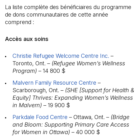
La liste complète des bénéficiaires du programme
de dons communautaires de cette année
comprend :
Accès aux soins
Christie Refugee Welcome Centre Inc.
(Il s'ouvre 
–
Toronto, Ont. –
(Refugee Women’s Wellness
Program)
– 14 800 $
Malvern Family Resource Centre
(Il s'ouvre dans 
–
Scarborough, Ont. –
(SHE [Support for Health &
Equity] Thrives: Expanding Women’s Wellness
in Malvern)
– 19 900 $
Parkdale Food Centre
(Il s'ouvre dans un nouvel on
– Ottawa, Ont. –
(Bridge
and Bloom: Supporting Primary Care Access
for Women in Ottawa)
– 40 000 $