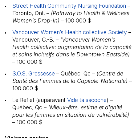
Street Health Community Nursing Foundation
(Il 
–
Toronto, Ont. –
(Pathway to Health & Wellness
Women’s Drop-In)
– 100 000 $
Vancouver Women’s Health collective Society
(Il 
–
Vancouver, C.-B.
– (Vancouver Women’s
Health collective: augmentation de la capacité
et soins inclusifs dans le Downtown Eastside)
– 100 000 $
S.O.S.
(Il s'ouvre dans un nouvel onglet)
Grossesse
(Il s'ouvre dans un nouvel onglet)
– Québec, Qc –
(Centre de
Santé des Femmes de la Capitale-Nationale)
–
100 000 $
Le Reflet (auparavant
Vide ta sacoche
(Il s'ouvre 
) –
Québec, Qc –
(Mieux-être, estime et dignité
pour les femmes en situation de vulnérabilité)
– 100 000 $