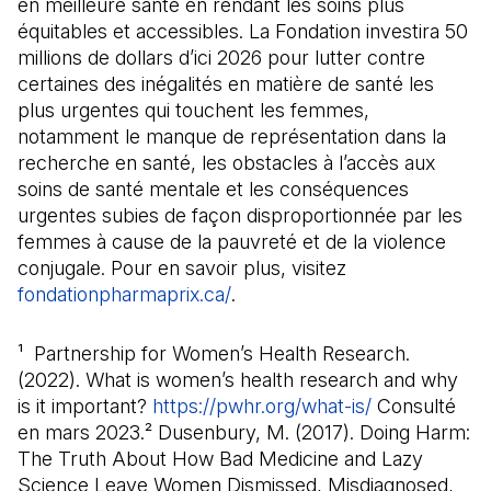
en meilleure santé en rendant les soins plus
équitables et accessibles. La Fondation investira 50
millions de dollars d’ici 2026 pour lutter contre
certaines des inégalités en matière de santé les
plus urgentes qui touchent les femmes,
notamment le manque de représentation dans la
recherche en santé, les obstacles à l’accès aux
soins de santé mentale et les conséquences
urgentes subies de façon disproportionnée par les
femmes à cause de la pauvreté et de la violence
conjugale. Pour en savoir plus, visitez
fondationpharmaprix.ca/
(Il s'ouvre dans un nouvel on
.
¹ Partnership for Women’s Health Research.
(2022). What is women’s health research and why
is it important?
https://pwhr.org/what-is/
(Il s'ouvre d
Consulté
en mars 2023.² Dusenbury, M. (2017). Doing Harm:
The Truth About How Bad Medicine and Lazy
Science Leave Women Dismissed, Misdiagnosed,