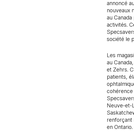
annoncé auj
nouveaux m
au Canada 
activités. 
Specsavers 
société le 
Les magasi
au Canada,
et Zehrs. C
patients, é
ophtalmiqu
cohérence 
Specsavers
Neuve-et-La
Saskatchewa
renforçant
en Ontario.