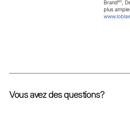
Brand
, D
MD
plus amples
www.lobla
Vous avez des questions?