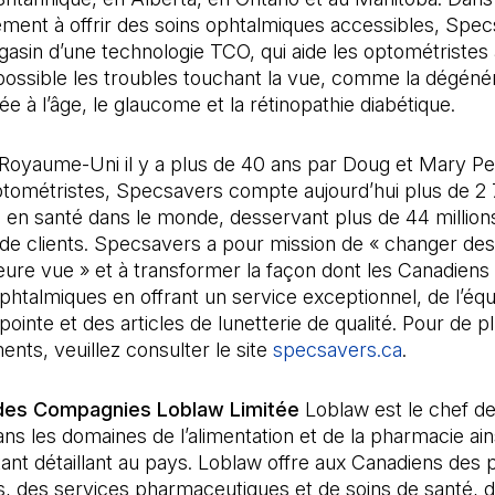
ment à offrir des soins ophtalmiques accessibles, Spec
sin d’une technologie TCO, qui aide les optométristes 
 possible les troubles touchant la vue, comme la dégén
iée à l’âge, le glaucome et la rétinopathie diabétique.
Royaume-Uni il y a plus de 40 ans par Doug et Mary Pe
ptométristes, Specsavers compte aujourd’hui plus de 2
 en santé dans le monde, desservant plus de 44 million
 de clients. Specsavers a pour mission de « changer des
eure vue » et à transformer la façon dont les Canadiens
phtalmiques en offrant un service exceptionnel, de l’é
 pointe et des articles de lunetterie de qualité. Pour de 
nts, veuillez consulter le site
specsavers.ca
(Il s'ouvr
.
des Compagnies Loblaw Limitée
Loblaw est le chef de 
ns les domaines de l’alimentation et de la pharmacie ain
ant détaillant au pays. Loblaw offre aux Canadiens des 
s, des services pharmaceutiques et de soins de santé, d