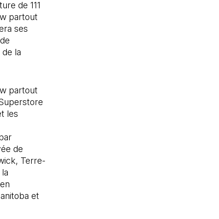
ture de 111
w partout
era ses
 de
 de la
aw partout
 Superstore
t les
par
vée de
ick, Terre-
 la
 en
anitoba et