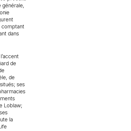
 générale,
onie
gurent
, comptant
ant dans
 l’accent
iard de
de
èle, de
situés; ses
 pharmacies
sements
e Loblaw;
 ses
ute la
ife