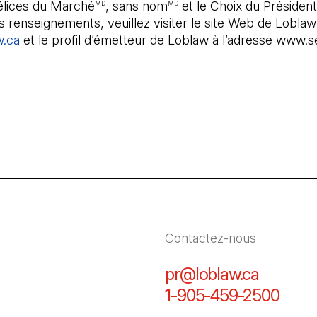
élices du Marché
, sans nom
et le Choix du Président
MD
MD
 renseignements, veuillez visiter le site Web de Loblaw
w.ca
et le profil d’émetteur de Loblaw à l’adresse www.s
Contactez-nous
pr@loblaw.ca
(Il s'ou
1-905-459-2500
(Il s