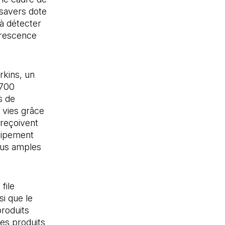
savers dote
à détecter
érescence
rkins, un
 700
s de
 vies grâce
 reçoivent
quipement
plus amples
e dans un nouvel onglet)
file
si que le
produits
es produits