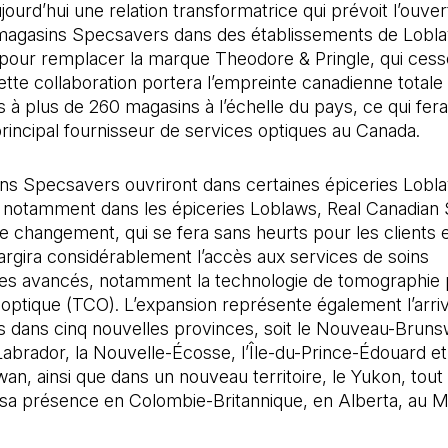
ourd’hui une relation transformatrice qui prévoit l’ouver
agasins Specsavers dans des établissements de Lobla
pour remplacer la marque Theodore & Pringle, qui cess
Cette collaboration portera l’empreinte canadienne totale
à plus de 260 magasins à l’échelle du pays, ce qui fera
principal fournisseur de services optiques au Canada.
ns Specsavers ouvriront dans certaines épiceries Lobl
 notamment dans les épiceries Loblaws, Real Canadian
e changement, qui se fera sans heurts pour les clients e
largira considérablement l’accès aux services de soins
es avancés, notamment la technologie de tomographie 
optique (TCO). L’expansion représente également l’arri
 dans cinq nouvelles provinces, soit le Nouveau-Brunsw
brador, la Nouvelle-Écosse, l’Île-du-Prince-Édouard et
n, ainsi que dans un nouveau territoire, le Yukon, tout
 sa présence en Colombie-Britannique, en Alberta, au M