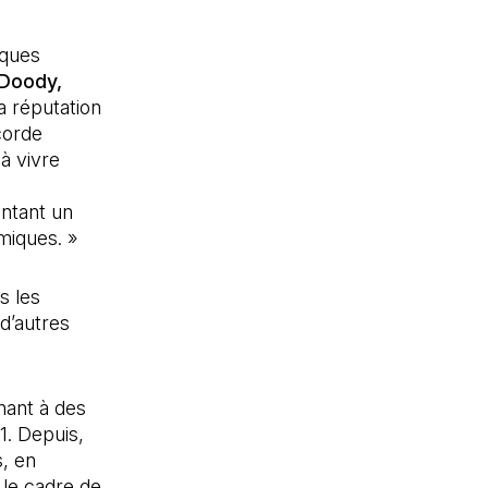
iques
 Doody,
La réputation
corde
à vivre
entant un
miques. »
s les
d’autres
nant à des
1. Depuis,
, en
 le cadre de