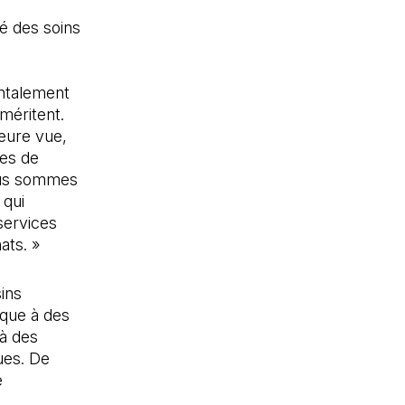
é des soins
ntalement
méritent.
leure vue,
les de
nous sommes
 qui
services
ats. »
ins
ique à des
à des
ues. De
é