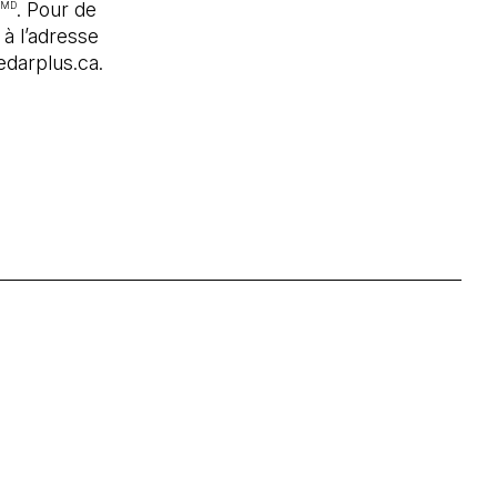
. Pour de
MD
 à l’adresse
edarplus.ca.
vre dans un nouvel onglet)
'ouvre dans un nouvel onglet)