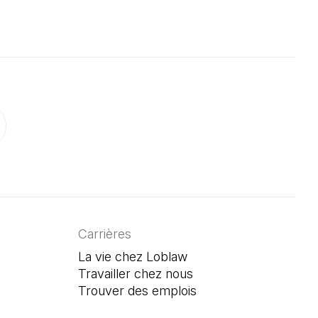
onglet)
un nouvel onglet)
ouvre dans un nouvel onglet)
Carrières
La vie chez Loblaw
Travailler chez nous
Trouver des emplois
(Il s'ouvre dans un n