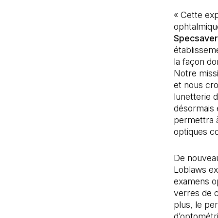
« Cette exp
ophtalmiqu
Specsaver
établissem
la façon do
Notre missi
et nous cro
lunetterie 
désormais e
permettra à
optiques co
De nouveau
Loblaws exi
examens op
verres de c
plus, le p
d’optométri