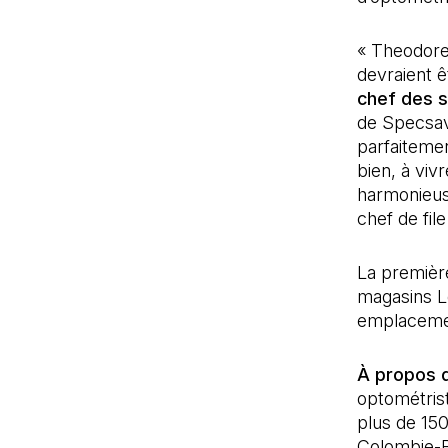
« Theodore 
devraient ê
chef des 
de Specsav
parfaitemen
bien, à viv
harmonieuse
chef de fil
La premièr
magasins Lo
emplacement
À propos 
optométrist
plus de 15
Colombie-Br