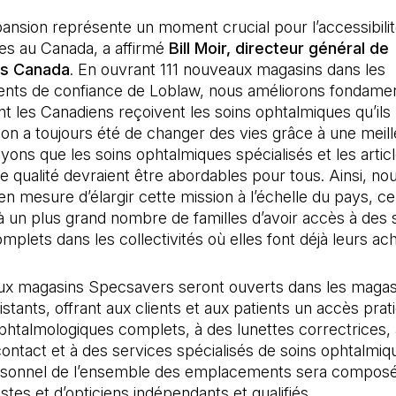
ansion représente un moment crucial pour l’accessibilit
es au Canada, a affirmé
Bill Moir, directeur général de
s Canada
. En ouvrant 111 nouveaux magasins dans les
ents de confiance de Loblaw, nous améliorons fondame
nt les Canadiens reçoivent les soins ophtalmiques qu’ils 
on a toujours été de changer des vies grâce à une meil
yons que les soins ophtalmiques spécialisés et les artic
de qualité devraient être abordables pour tous. Ainsi, 
n mesure d’élargir cette mission à l’échelle du pays, ce
 un plus grand nombre de familles d’avoir accès à des 
mplets dans les collectivités où elles font déjà leurs ach
x magasins Specsavers seront ouverts dans les magas
stants, offrant aux clients et aux patients un accès prat
htalmologiques complets, à des lunettes correctrices, 
ontact et à des services spécialisés de soins ophtalmiq
ersonnel de l’ensemble des emplacements sera compos
stes et d’opticiens indépendants et qualifiés.