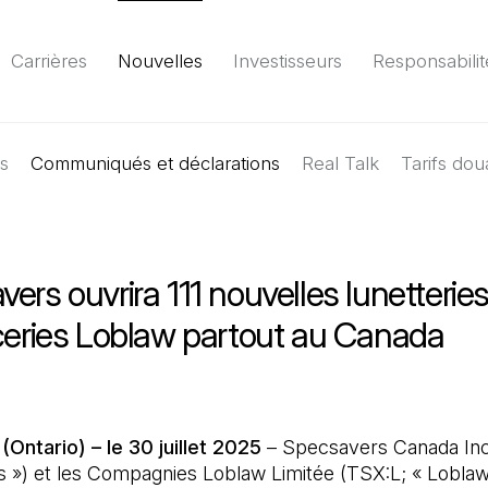
Carrières
Nouvelles
Investisseurs
Responsabilit
es
Communiqués et déclarations
Environnement
Société
Gouvernance
Real Talk
Tarifs dou
Rapport
(Il 
ers ouvrira 111 nouvelles lunetterie
iceries Loblaw partout au Canada
ntario) – le 30 juillet 2025
– Specsavers Canada Inc
 ») et les Compagnies Loblaw Limitée (TSX:L; « Loblaw