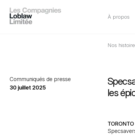
À propos
Nos histoir
Specsav
Communiqués de presse
30 juillet 2025
les ép
TORONTO (O
Specsavers