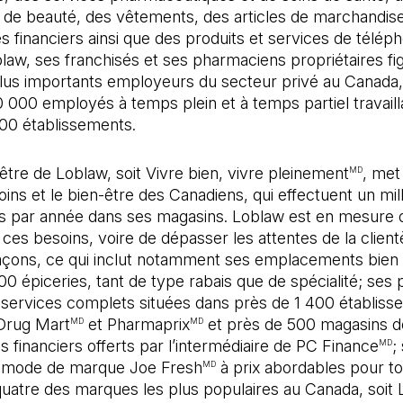
 de beauté, des vêtements, des articles de marchandise
s financiers ainsi que des produits et services de téléph
law, ses franchisés et ses pharmaciens propriétaires fi
plus importants employeurs du secteur privé au Canada
 000 employés à temps plein et à temps partiel travaill
800 établissements.
’être de Loblaw, soit Vivre bien, vivre pleinement
, met
MD
oins et le bien-être des Canadiens, qui effectuent un mill
ns par année dans ses magasins. Loblaw est en mesure 
ces besoins, voire de dépasser les attentes de la client
façons, ce qui inclut notamment ses emplacements bien 
00 épiceries, tant de type rabais que de spécialité; ses
s services complets situées dans près de 1 400 établis
Drug Mart
et Pharmaprix
et près de 500 magasins d
MD
MD
s financiers offerts par l’intermédiaire de PC Finance
;
MD
 mode de marque Joe Fresh
à prix abordables pour to
MD
 quatre des marques les plus populaires au Canada, soit L