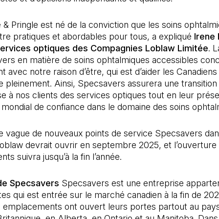
& Pringle est né de la conviction que les soins ophtalm
tre pratiques et abordables pour tous, a expliqué
Irene
services optiques des Compagnies Loblaw Limitée
. 
ers en matière de soins ophtalmiques accessibles con
t avec notre raison d’être, qui est d’aider les Canadiens 
re pleinement. Ainsi, Specsavers assurera une transition
 à nos clients des services optiques tout en leur prés
e mondial de confiance dans le domaine des soins ophtal
e vague de nouveaux points de service Specsavers dan
blaw devrait ouvrir en septembre 2025, et l’ouverture 
s suivra jusqu’à la fin l’année.
de Specsavers
Specsavers est une entreprise apparte
es qui est entrée sur le marché canadien à la fin de 202
0 emplacements ont ouvert leurs portes partout au pays
itannique, en Alberta, en Ontario et au Manitoba. Dans