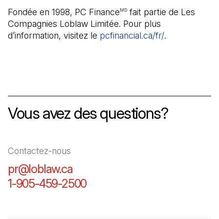
Fondée en 1998, PC Finance
fait partie de Les
MD
Compagnies Loblaw Limitée. Pour plus
d’information, visitez le
pcfinancial.ca/fr/
(Il s'ouvre da
.
Vous avez des questions?
Contactez-nous
pr@loblaw.ca
(Il s'ouvre dans un nouvel ongl
1-905-459-2500
(Il s'ouvre dans un nouvel o