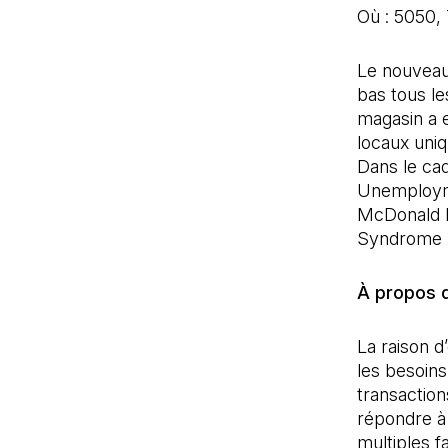
Où : 5050,
Le nouveau
bas tous le
magasin a 
locaux uniq
Dans le cad
Unemployme
McDonald 
Syndrome A
À propos 
La raison d
les besoins
transactio
répondre à 
multiples 