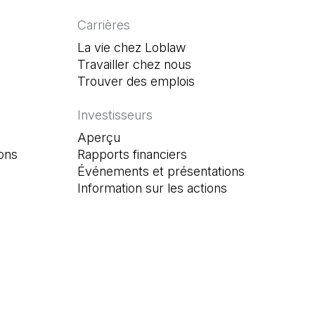
Carrières
La vie chez Loblaw
Travailler chez nous
Trouver des emplois
(Il s'ouvre dans un n
Investisseurs
Aperçu
ons
Rapports financiers
Événements et présentations
Information sur les actions