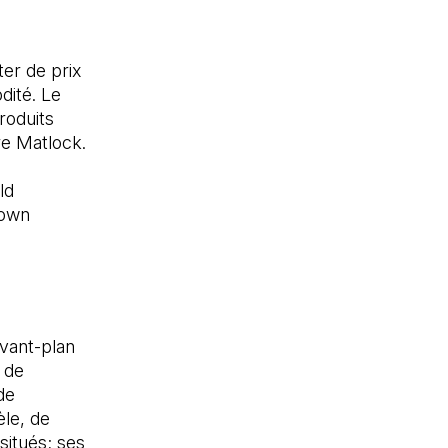
er de prix
dité. Le
roduits
re Matlock.
ld
Down
avant-plan
d de
de
èle, de
situés; ses