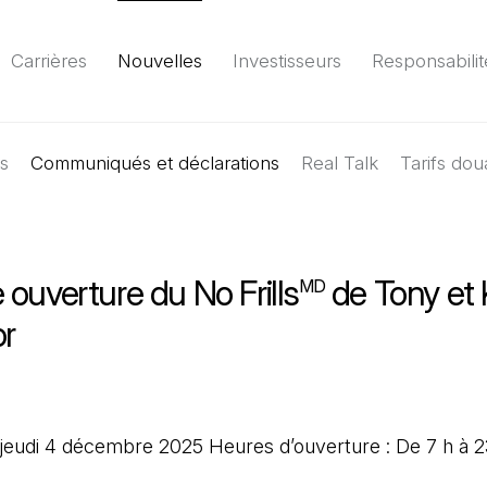
Carrières
Nouvelles
Investisseurs
Responsabilit
es
Communiqués et déclarations
Environnement
Société
Gouvernance
Real Talk
Tarifs dou
Rapport
(Il 
ouverture du No Frills
de Tony et 
MD
r
 jeudi 4 décembre 2025 Heures d’ouverture : De 7 h à 2