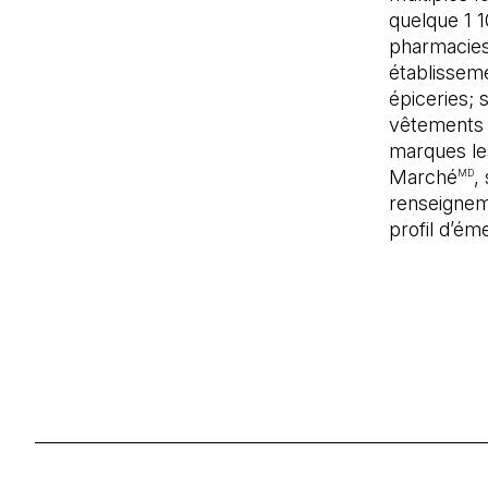
quelque 1 1
pharmacies
établissem
épiceries; 
vêtements
marques les
Marché
,
MD
renseignem
profil d’é