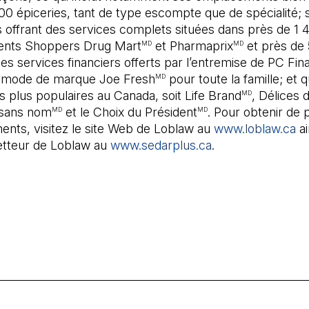
00 épiceries, tant de type escompte que de spécialité; 
 offrant des services complets situées dans près de 1 
ents Shoppers Drug Mart
et Pharmaprix
et près de
MD
MD
ses services financiers offerts par l’entremise de PC Fin
 mode de marque Joe Fresh
pour toute la famille; et 
MD
 plus populaires au Canada, soit Life Brand
, Délices 
MD
 sans nom
et le Choix du Président
. Pour obtenir de 
MD
MD
ents, visitez le site Web de Loblaw au
www.loblaw.ca
ai
metteur de Loblaw au
www.sedarplus.ca
(Il s'ouvre dans 
.