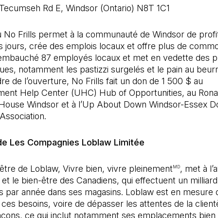
 Tecumseh Rd E, Windsor (Ontario) N8T 1C1
 No Frills permet à la communauté de Windsor de profit
s jours, crée des emplois locaux et offre plus de commo
embauché 87 employés locaux et met en vedette des p
ues, notamment les pastizzi surgelés et le pain au beur
re de l’ouverture, No Frills fait un don de 1 500 $ au
nt Help Center (UHC) Hub of Opportunities, au Rona
House Windsor et à l’Up About Down Windsor-Essex 
ssociation.
de Les Compagnies Loblaw Limitée
’être de Loblaw, Vivre bien, vivre pleinement
, met à l’
MD
 et le bien-être des Canadiens, qui effectuent un milliar
ns par année dans ses magasins. Loblaw est en mesure 
ces besoins, voire de dépasser les attentes de la client
façons, ce qui inclut notamment ses emplacements bien 