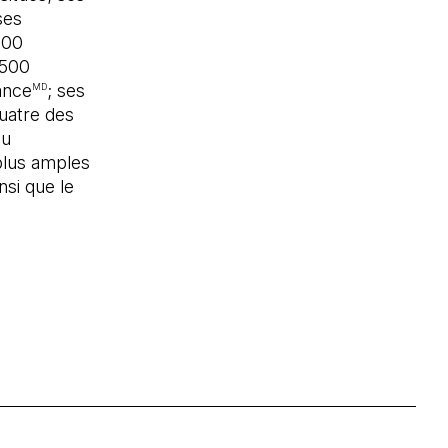
ses
400
 500
ance
; ses
MD
quatre des
du
plus amples
nsi que le
un nouvel onglet)