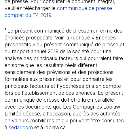
de presse. Pour consulter le document intégral,
veuillez télécharger le
communiqué de presse
complet du T4 2019
(Il s'ouvre dans un nouvel onglet)
.
¹ Le présent communiqué de presse renferme des
énoncés prospectifs. Voir la rubrique « Énoncés
prospectifs » du présent communiqué de presse et
du rapport annuel 2019 de la société pour une
analyse des principaux facteurs qui pourraient faire
en sorte que les résultats réels diffèrent
sensiblement des prévisions et des projections
formulées aux présentes et pour connaître les
principaux facteurs et hypothèses pris en compte
lors de l'établissement de ces énoncés. Le présent
communiqué de presse doit être lu en parallèle
avec les documents que Les Compagnies Loblaw
Limitée dépose, à l'occasion, auprès des autorités
en valeurs mobilières et qui peuvent être consultés
à
sedar.com
(Il s'ouvre dans un nouvel onglet)
et à loblaw.ca.