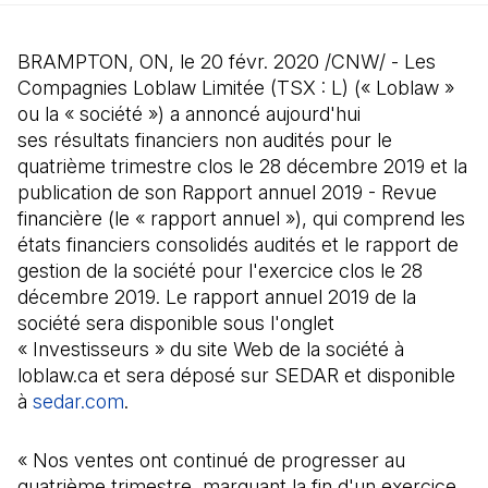
BRAMPTON, ON, le 20 févr. 2020 /CNW/ - Les
Compagnies Loblaw Limitée (TSX : L) (« Loblaw »
ou la « société ») a annoncé aujourd'hui
ses résultats financiers non audités pour le
quatrième trimestre clos le 28 décembre 2019 et la
publication de son Rapport annuel 2019 - Revue
financière (le « rapport annuel »), qui comprend les
états financiers consolidés audités et le rapport de
gestion de la société pour l'exercice clos le 28
décembre 2019. Le rapport annuel 2019 de la
société sera disponible sous l'onglet
« Investisseurs » du site Web de la société à
loblaw.ca et sera déposé sur SEDAR et disponible
à
sedar.com
(Il s'ouvre dans un nouvel onglet)
.
« Nos ventes ont continué de progresser au
quatrième trimestre, marquant la fin d'un exercice