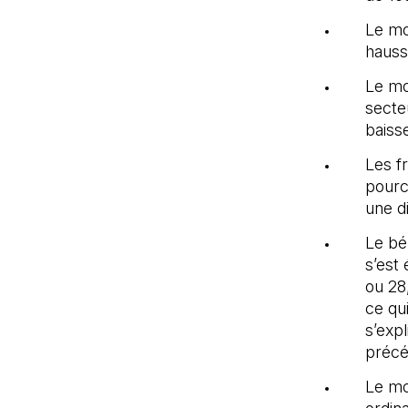
Le mon
hausse
Le mo
secte
baiss
Les f
pource
une d
Le bé
s’est 
ou 28,
ce qu
s’expl
précé
Le mo