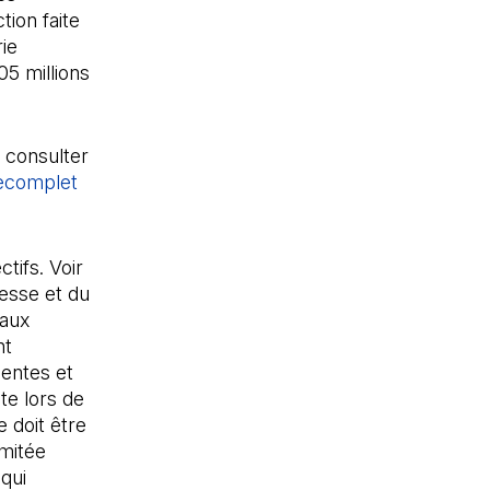
tion faite
ie
05 millions
 consulter
ecomplet
ifs. Voir
esse et du
paux
nt
sentes et
te lors de
 doit être
mitée
qui