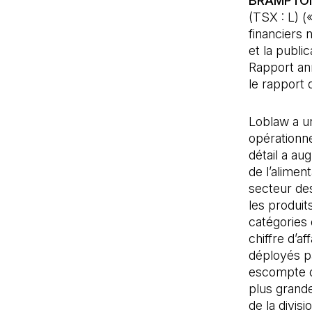
BRAMPTON,
(TSX : L) (
financiers 
et la publi
Rapport ann
le rapport 
Loblaw a un
opérationne
détail a au
de l’alimen
secteur de
les produit
catégories
chiffre d’a
déployés pa
escompte de
plus grand
de la divis