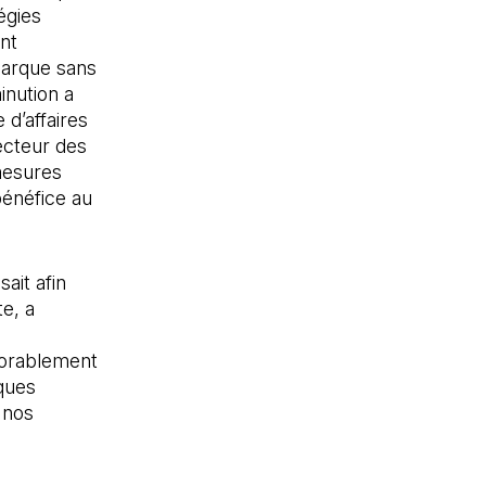
égies
nt
marque sans
inution a
 d’affaires
ecteur des
 mesures
bénéfice au
ait afin
te, a
orablement
rques
 nos