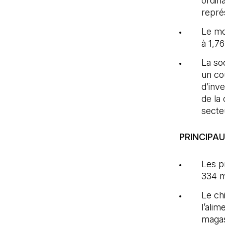
ordina
repré
Le mon
à 1,7
La soc
un co
d’inve
de la
secteu
PRINCIPAU
Les pr
334 mi
Le ch
l’alim
magas