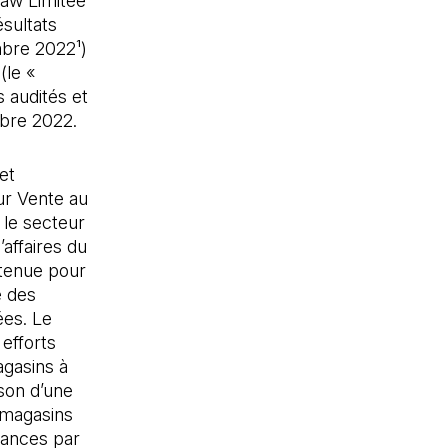
aw Limitée
ésultats
mbre 2022¹)
(le «
 audités et
mbre 2022.
et
eur Vente au
 le secteur
’affaires du
utenue pour
e des
ées. Le
 efforts
agasins à
ison d’une
 magasins
mances par