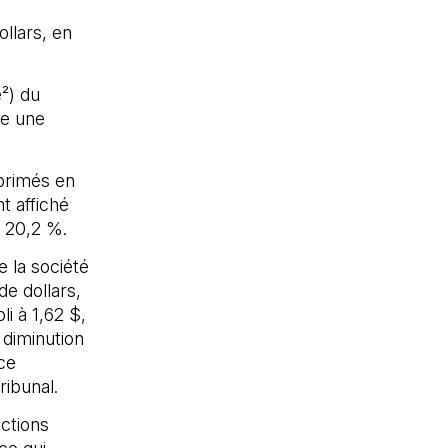
ollars, en
²) du
te une
xprimés en
t affiché
à 20,2 %.
e la société
de dollars,
li à 1,62 $,
 diminution
ce
ribunal.
ctions