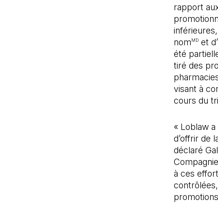
rapport aux
promotionn
inférieures
nom
et d’
MD
été partiel
tiré des pr
pharmacies.
visant à co
cours du tr
« Loblaw a 
d’offrir de 
déclaré Gal
Compagnies
à ces effor
contrôlées,
promotions 