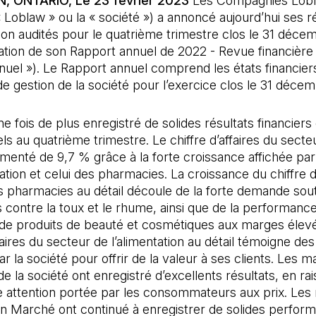
 ONTARIO, Le 23 février 2023
Les Compagnies Lobl
« Loblaw » ou la « société ») a annoncé aujourd’hui ses r
non audités pour le quatrième trimestre clos le 31 déce
cation de son Rapport annuel de 2022 - Revue financière 
uel »). Le Rapport annuel comprend les états financiers
de gestion de la société pour l’exercice clos le 31 déce
e fois de plus enregistré de solides résultats financiers 
ls au quatrième trimestre. Le chiffre d’affaires du sect
gmenté de 9,7 % grâce à la forte croissance affichée par
tation et celui des pharmacies. La croissance du chiffre d
s pharmacies au détail découle de la forte demande so
s contre la toux et le rhume, ainsi que de la performanc
 de produits de beauté et cosmétiques aux marges élev
ffaires du secteur de l’alimentation au détail témoigne des
r la société pour offrir de la valeur à ses clients. Les m
 la société ont enregistré d’excellents résultats, en ra
e attention portée par les consommateurs aux prix. Les
ion Marché ont continué à enregistrer de solides perfor