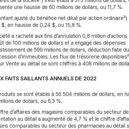
ires de la société²) s’est établi à 575 millions de dollars,
sente une hausse de 60 millions de dollars, ou 11,7 %.
tant ajusté du bénéfice net dilué par action ordinaire²) s
6 $, en hausse de 0,24 $, ou 15,8 %.
iété a racheté aux fins d’annulation 0,8 million d’actions 
ût de 100 millions de dollars et a engagé des dépenses
stissement de 599 millions de dollars, déduction faite du 
 cession d’immeubles. Les flux de trésorerie disponibles²
r Vente au détail se sont chiffrés à 408 millions de dolla
X FAITS SAILLANTS ANNUELS DE 2022
oduits se sont établis à 56 504 millions de dollars, en 
llions de dollars, ou 6,3 %.
iffre d’affaires des magasins comparables du secteur de
entation au détail a augmenté de 4,7 % et le chiffre d’aff
ins comparables du secteur des pharmacies au détail s