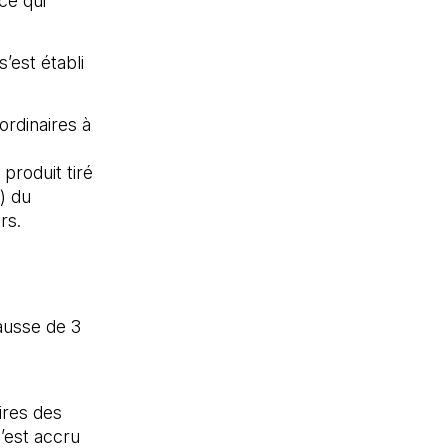
 ce qui
’est établi
ordinaires à
produit tiré
) du
rs.
hausse de 3
aires des
’est accru