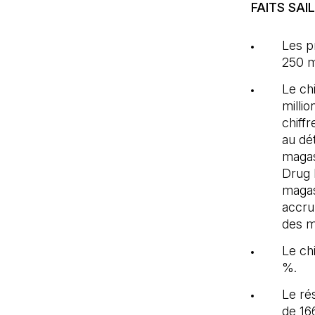
FAITS SA
Les pr
250 mi
Le chi
millio
chiff
au dét
magas
Drug 
magas
accru
des m
Le ch
%.
Le rés
de 166