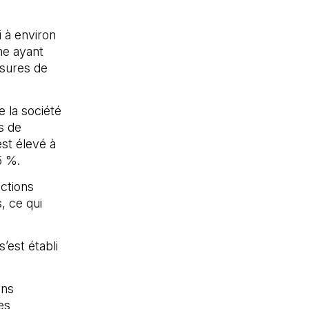
i à environ
gne ayant
esures de
e la société
ns de
est élevé à
5 %.
ctions
s, ce qui
’est établi
ons
es