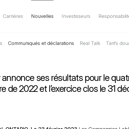
Carrières
Nouvelles
Investisseurs
Responsabilit
es
Communiqués et déclarations
Environnement
Société
Gouvernance
Real Talk
Tarifs dou
Rapport
(Il 
 annonce ses résultats pour le qua
re de 2022 et l’exercice clos le 31 
n nouvel onglet)