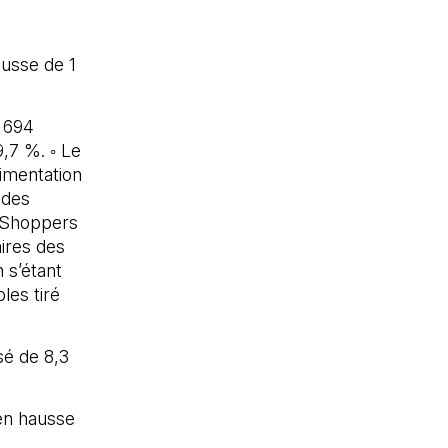
ausse de 1
3 694
9,7 %. ◦ Le
limentation
 des
(Shoppers
ires des
 s’étant
les tiré
sé de 8,3
 en hausse