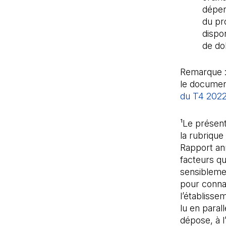
dépen
du pro
dispon
de dol
Remarque :
le document
du T4 202
¹Le présen
la rubriqu
Rapport an
facteurs qu
sensiblemen
pour connaî
l’établiss
lu en para
dépose, à l