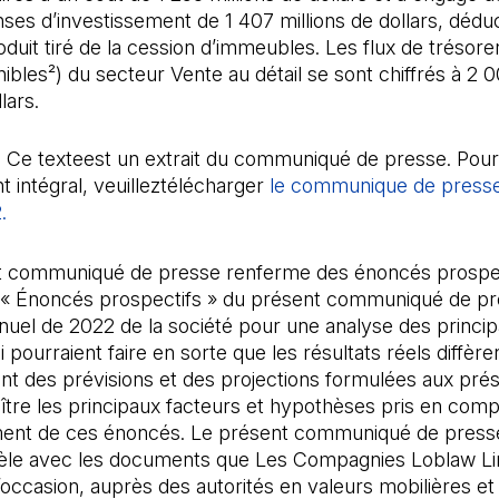
ses d’investissement de 1 407 millions de dollars, déduc
duit tiré de la cession d’immeubles. Les flux de trésorer
ibles²) du secteur Vente au détail se sont chiffrés à 2 0
lars.
 Ce texteest un extrait du communiqué de presse. Pour
 intégral, veuilleztélécharger
le communique de press
2.
(Il s'ouvre dans un nouvel onglet)
t communiqué de presse renferme des énoncés prospect
e « Énoncés prospectifs » du présent communiqué de pr
nuel de 2022 de la société pour une analyse des princi
i pourraient faire en sorte que les résultats réels diffère
t des prévisions et des projections formulées aux pré
tre les principaux facteurs et hypothèses pris en comp
ement de ces énoncés. Le présent communiqué de presse
llèle avec les documents que Les Compagnies Loblaw Li
’occasion, auprès des autorités en valeurs mobilières et 