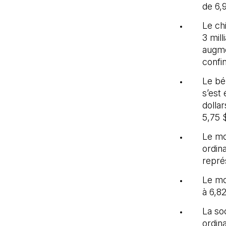
de 6,
Le chi
3 mill
augme
confi
Le bé
s’est 
dollar
5,75 
Le mo
ordina
repré
Le mon
à 6,8
La soc
ordina