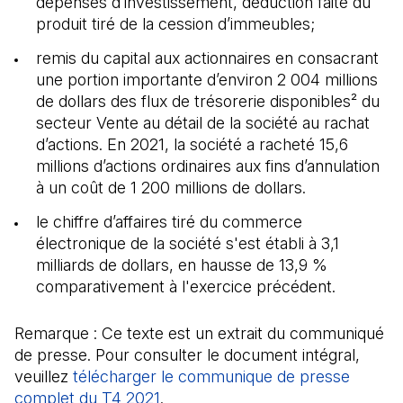
dépenses d’investissement, déduction faite du
produit tiré de la cession d’immeubles;
remis du capital aux actionnaires en consacrant
une portion importante d’environ 2 004 millions
de dollars des flux de trésorerie disponibles² du
secteur Vente au détail de la société au rachat
d’actions. En 2021, la société a racheté 15,6
millions d’actions ordinaires aux fins d’annulation
à un coût de 1 200 millions de dollars.
le chiffre d’affaires tiré du commerce
électronique de la société s'est établi à 3,1
milliards de dollars, en hausse de 13,9 %
comparativement à l'exercice précédent.
Remarque : Ce texte est un extrait du communiqué
de presse. Pour consulter le document intégral,
veuillez
télécharger le communique de presse
complet du T4 2021
(Il s'ouvre dans un nouvel onglet)
.