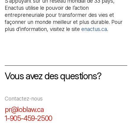
S’appuyant sur un réseau mondial de 33 pays,
Enactus utilise le pouvoir de l’action
entrepreneuriale pour transformer des vies et
façonner un monde meilleur et plus durable. Pour
plus d’information, visitez le site
enactus.ca
(Il s'ouvr
.
Vous avez des questions?
Contactez-nous
pr@loblaw.ca
(Il s'ouvre dans un nouvel ongl
1-905-459-2500
(Il s'ouvre dans un nouvel o