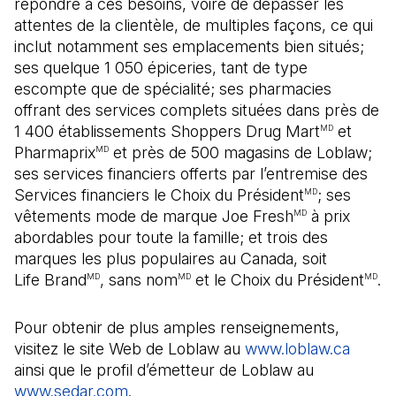
répondre à ces besoins, voire de dépasser les
attentes de la clientèle, de multiples façons, ce qui
inclut notamment ses emplacements bien situés;
ses quelque 1 050 épiceries, tant de type
escompte que de spécialité; ses pharmacies
offrant des services complets situées dans près de
1 400 établissements Shoppers Drug Mart
et
MD
Pharmaprix
et près de 500 magasins de Loblaw;
MD
ses services financiers offerts par l’entremise des
Services financiers le Choix du Président
; ses
MD
vêtements mode de marque Joe Fresh
à prix
MD
abordables pour toute la famille; et trois des
marques les plus populaires au Canada, soit
Life Brand
, sans nom
et le Choix du Président
.
MD
MD
MD
Pour obtenir de plus amples renseignements,
visitez le site Web de Loblaw au
www.loblaw.ca
ainsi que le profil d’émetteur de Loblaw au
www.sedar.com
(Il s'ouvre dans un nouvel onglet)
.