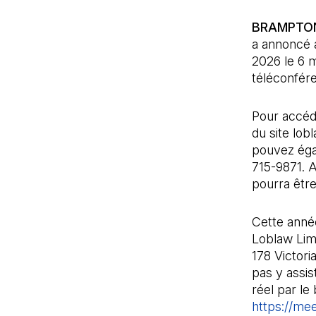
BRAMPTON,
a annoncé a
2026 le 6 m
téléconfér
Pour accéde
du site lob
pouvez éga
715-9871. A
pourra être
Cette anné
Loblaw Limi
178 Victori
pas y assis
réel par le
https://me