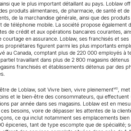
insi que le plus important détaillant au pays. Loblaw of
es produits alimentaires, de pharmacie, de santé et de
ts, de la marchandise générale, ainsi que des produits
et de téléphonie mobile. La société propose également 
rtes de crédit et aux opérations bancaires courantes, ain
e courtage en assurance. Loblaw, ses franchisés et ses
s propriétaires figurent parmi les plus importants emp
ivé au Canada, comptant plus de 220 000 employés à t
partiel travaillant dans plus de 2 800 magasins détenus 
agasins franchisés et établissements détenus par des 
es.
’être de Loblaw, soit Vivre bien, vivre pleinement
, met
MD
oins et le bien-être des consommateurs, qui effectuent u
tions par année dans ses magasins. Loblaw est en mesu
ces besoins, voire de dépasser les attentes de la client
façons, ce qui inclut notamment ses emplacements bien 
00 épiceries, tant de type escompte que de spécialité; 