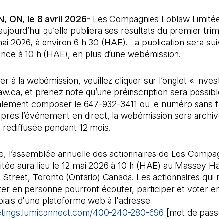
 ON, le 8 avril 2026-
Les Compagnies Loblaw Limitée
ujourd’hui qu’elle publiera ses résultats du premier tri
ai 2026, à environ 6 h 30 (HAE). La publication sera sui
ence à 10 h (HAE), en plus d’une webémission.
r à la webémission, veuillez cliquer sur l’onglet « Inves
law.ca, et prenez note qu’une préinscription sera possib
lement composer le 647-932-3411 ou le numéro sans fr
près l’événement en direct, la webémission sera archiv
 rediffusée pendant 12 mois.
e, l’assemblée annuelle des actionnaires de Les Compa
tée aura lieu le 12 mai 2026 à 10 h (HAE) au Massey Hal
a Street, Toronto (Ontario) Canada. Les actionnaires qui
ter en personne pourront écouter, participer et voter 
 biais d'une plateforme web à l'adresse
etings.lumiconnect.com/400-240-280-696
(Il s'ouvre da
[mot de pass