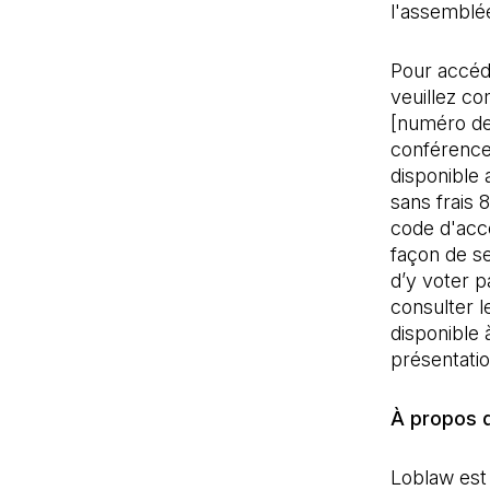
l'assemblé
Pour accéde
veuillez c
[numéro de
conférence 
disponible
sans frais 
code d'accè
façon de se
d’y voter p
consulter l
disponible 
présentatio
À propos 
Loblaw est 