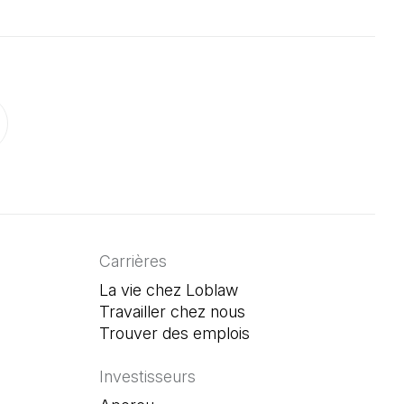
onglet)
un nouvel onglet)
ouvre dans un nouvel onglet)
Carrières
La vie chez Loblaw
Travailler chez nous
Trouver des emplois
(Il s'ouvre dans un n
Investisseurs