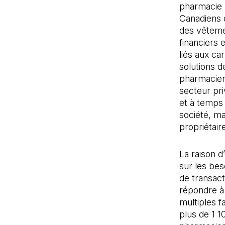
pharmacie a
Canadiens d
des vêtemen
financiers 
liés aux ca
solutions d
pharmacien
secteur pr
et à temps 
société, m
propriétair
La raison d
sur les bes
de transac
répondre à 
multiples 
plus de 1 1