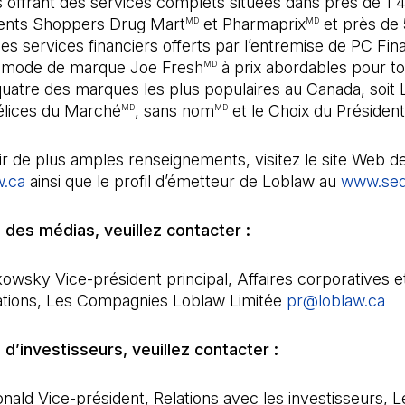
 offrant des services complets situées dans près de 1 
ents Shoppers Drug Mart
et Pharmaprix
et près de
MD
MD
ses services financiers offerts par l’entremise de PC Fin
 mode de marque Joe Fresh
à prix abordables pour to
MD
 quatre des marques les plus populaires au Canada, soit L
élices du Marché
, sans nom
et le Choix du Président
MD
MD
r de plus amples renseignements, visitez le site Web d
w.ca
ainsi que le profil d’émetteur de Loblaw au
www.sed
es médias, veuillez contacter :
owsky Vice-président principal, Affaires corporatives e
ions, Les Compagnies Loblaw Limitée
pr@loblaw.ca
(I
’investisseurs, veuillez contacter :
ld Vice-président, Relations avec les investisseurs, L