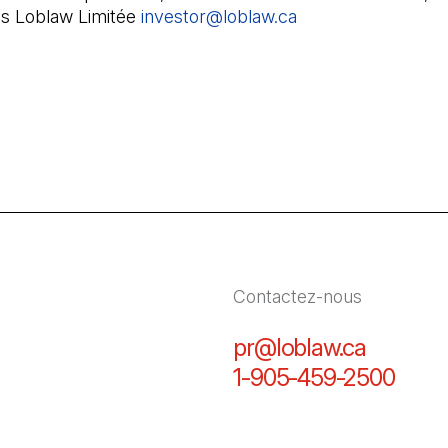
 Loblaw Limitée
investor@loblaw.ca
(Il s'ouvre dans un
Contactez-nous
pr@loblaw.ca
(Il s'ou
1-905-459-2500
(Il s