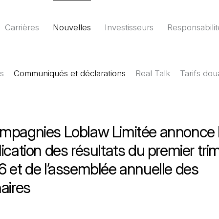
Carrières
Nouvelles
Investisseurs
Responsabilit
es
Communiqués et déclarations
Environnement
Société
Gouvernance
Real Talk
Tarifs dou
Rapport
(Il 
mpagnies Loblaw Limitée annonce l
ication des résultats du premier tri
6 et de l’assemblée annuelle des
aires