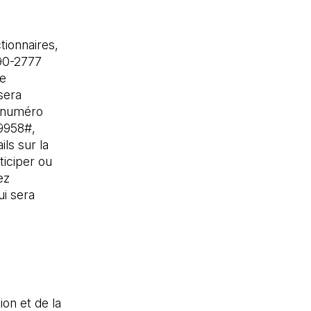
tionnaires,
90-2777
de
sera
e numéro
99958#,
ls sur la
ticiper ou
ez
ui sera
ion et de la