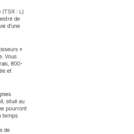
 (TSX : L)
mestre de
vie d’une
tisseurs »
le. Vous
ais, 800-
ée et
gnies
l, situé au
 ne pourront
en temps
ns un nouvel onglet)
e de