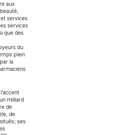
fre aux
 beauté,
 et services
des services
si que des
loyeurs du
emps plein
par la
pharmaciens
 l’accent
n milliard
re de
èle, de
situés; ses
ses