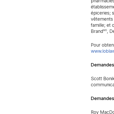
pharmacies
établissem
épiceries; 
vêtements
famille; et
Brand
, D
MD
Pour obteni
www.lobla
Demandes d
Scott Bonik
communicat
Demandes d
Roy MacDona