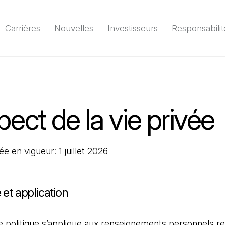
Carrières
Nouvelles
Investisseurs
Responsabilit
Environnement
Société
Gouvernance
Rapport
(Il 
ect de la vie privée
ée en vigueur: 1 juillet 2026
 et application
 politique s’applique aux renseignements personnels re