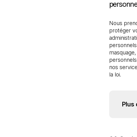
personne
Nous preno
protéger v
administrat
personnels.
masquage, l
personnels 
nos service
la loi.
Plus 