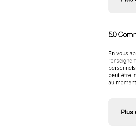
5.0 Comm
En vous ab
renseigneme
personnels,
peut être i
Plus 