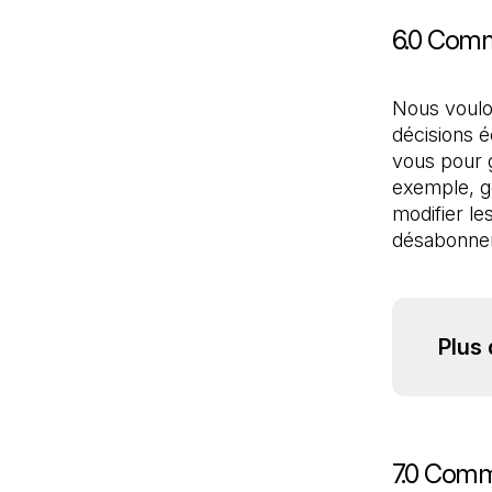
6.0 Comme
Nous voulo
décisions é
vous pour g
exemple, g
modifier le
désabonnem
Plus 
7.0 Comm