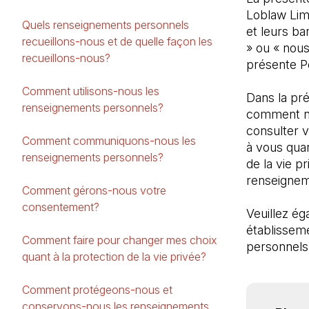
Loblaw Limi
Quels renseignements personnels
et leurs ba
recueillons-nous et de quelle façon les
» ou « nous
recueillons-nous?
présente Po
Comment utilisons-nous les
Dans la pré
renseignements personnels?
comment nou
consulter v
Comment communiquons-nous les
à vous quan
renseignements personnels?
de la vie p
renseignem
Comment gérons-nous votre
consentement?
Veuillez ég
établissem
Comment faire pour changer mes choix
personnels
quant à la protection de la vie privée?
Comment protégeons-nous et
conservons-nous les renseignements